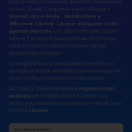
riunisce realtà professionali qualificate operative nel
settore Librerie. Comprende realtà collegate a
Sempre pronti al decollo. Anche ad agosto.
Giornali, libri e riviste - distribuzione e
Ordini, validazione e consegna sono sempre operative.
diffusione
,
Librerie
,
Librerie antiquarie
e
Libri -
Fino al
23 agosto
, approfitta della promo online:
-50% su
agenzie deposito
e ad attività affini dello stesso
1 Database
,
-60% da 2 Database
.
settore. È il punto di partenza ideale per proporre
forniture, servizi o soluzioni commerciali agli
Offerta valida fino al 23 agosto 2026 esclusivamente per gli acquisti online.
operatori del comparto.
Ordini, validazione e consegna sono sempre operative anche durante il periodo
estivo. Non cumulabile con altre promozioni o sconti.
Le anagrafiche sono selezionabili per territorio e
tipologia di attività, per indirizzare le comunicazioni
Sblocca il -60%!
verso i profili più coerenti con i tuoi obiettivi.
Su richiesta, Bancomail elabora
segmentazioni
dedicate
per mettere a fuoco il pubblico più
adatto e supportare le tue azioni commerciali verso
il settore
Librerie
.
SETTORI PIÙ RICHIESTI