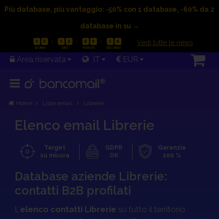
Più database, più vantaggio: -50% con 1 database, -60% da 2
database in su →
|
Vedi tutte le news
1
5
1
3
0
9
1
5
Area riservata
IT
EUR
Home
Liste email
Librerie
Elenco email Librerie
Target
GDPR
Garanzia
su misura
OK
100 %
Database aziende Librerie:
OFFERTA VALIDA FINO AL 23/08/2026
contatti B2B profilati
1
5
1
3
0
8
1
6
L'
elenco contatti Librerie
su tutto il territorio