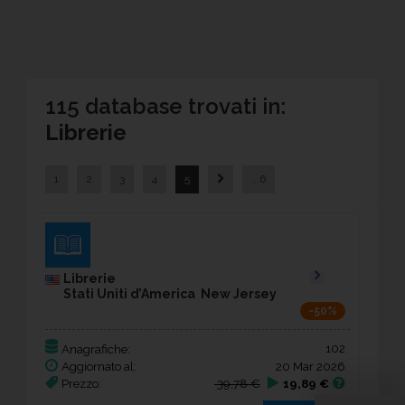
115 database trovati in:
Librerie
1
2
3
4
5
...6
Librerie
Stati Uniti d’America New Jersey
-50%
102
Anagrafiche:
Aggiornato al:
20 Mar 2026
Prezzo:
39,78 €
19,89 €