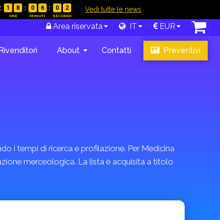
1
8
0
6
0
1
|
Vedi tutte le news
Area riservata
IT
EUR
Rivenditori
About
Contatti
Preventivi
do i tempi di ricerca e profilazione. Per Medicina
azione merceologica. La lista è acquisita a titolo