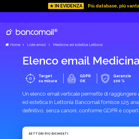
★ IN EVIDENZA
Più database, più vant
Home
Liste email
Medicina ed estetica Lettonia
Elenco email Medicina
Target
GDPR
Garanzia
su misura
OK
100 %
Un elenco email verticale permette di raggiungere az
ed estetica in Lettonia Bancomail fornisce 125 anagr
definitivo, senza canoni, conforme GDPR e coperta
SETTORI PIÙ RICHIESTI