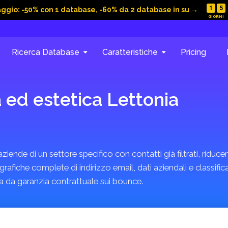
1
5
aggio: -50% con 1 database, -60% da 2 database in su →
Ricerca Database
Caratteristiche
Pricing
 ed estetica Lettonia
iende di un settore specifico con contatti già filtrati, riducen
afiche complete di indirizzo email, dati aziendali e classific
 da garanzia contrattuale sui bounce.