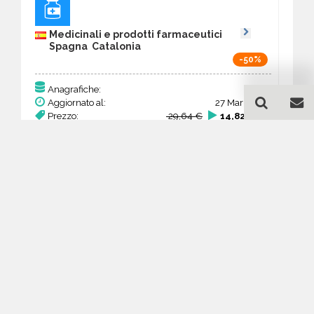
Medicinali e prodotti farmaceutici
Spagna Catalonia
-50%
76
Anagrafiche:
Aggiornato al:
27 Mar 2026
Prezzo:
29,64 €
14,82 €
Acquista
Guida all'acquisto di un
database email Medicinali e
prodotti farmaceutici -
Catalonia