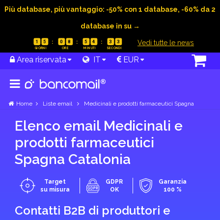
Più database, più vantaggio: -50% con 1 database, -60% da 2
database in su →
|
Vedi tutte le news
1
5
0
8
5
4
3
2
Area riservata
IT
EUR
Home
Liste email
Medicinali e prodotti farmaceutici Spagna
Elenco email Medicinali e
prodotti farmaceutici
Spagna Catalonia
Target
GDPR
Garanzia
su misura
OK
100 %
Contatti B2B di produttori e