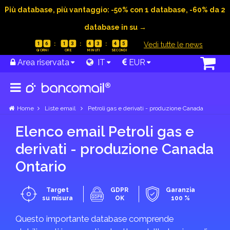
Più database, più vantaggio: -50% con 1 database, -60% da 2
database in su →
|
Vedi tutte le news
1
6
1
3
4
3
4
5
Area riservata
IT
EUR
Home
Liste email
Petroli gas e derivati - produzione Canada
Elenco email Petroli gas e
derivati - produzione Canada
Ontario
Target
GDPR
Garanzia
su misura
OK
100 %
Questo importante database comprende