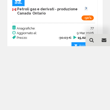
Petroli gas e derivati - produzione
Canada Ontario
-50%
77
Anagrafiche:
Aggiornato al:
9 Mar 2026
Prezzo:
30,03 €
15,02 €
Acquista
Guida all'acquisto di un
database email Petroli gas
e derivati - produzione -
Ontario