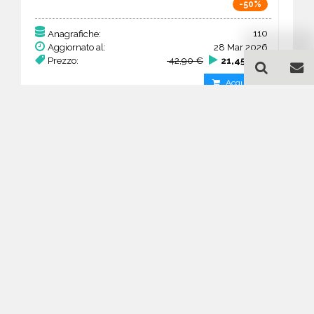
-50%
110
Anagrafiche:
Aggiornato al:
28 Mar 2026
Prezzo:
42,90 €
21,45 €
Acquista
Guida all'acquisto di un
database email Petroli gas
e derivati - produzione -
Moscow
Come posso selezionare un database
email di aziende per il mio