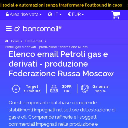
ocial e automazioni senza trasformare l’outbound in caos
15 
Area riservata
IT
EUR
Home
Liste email
Petroli gas e derivati - produzione Federazione Russa
Elenco email Petroli gas e
derivati - produzione
Federazione Russa Moscow
Target
GDPR
Garanzia
su misura
OK
100 %
Questo importante database comprende
stabilimenti impegnati nel settore dell'estrazione di
gas e oli. Comprende raffinerie e i soggetti
commerciali impegnati nella produzione e