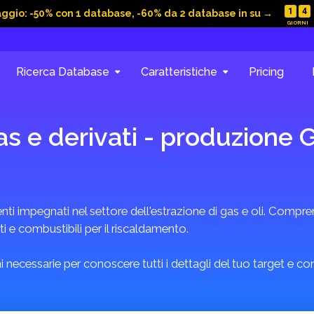
1
4
aggio: -50% con 1 database, -60% da 2 database in su →
Ricerca Database
Caratteristiche
Pricing
as e derivati - produzione
impegnati nel settore dell'estrazione di gas e oli. Comprend
ti e combustibili per il riscaldamento.
 necessarie per conoscere tutti i dettagli del tuo target e c