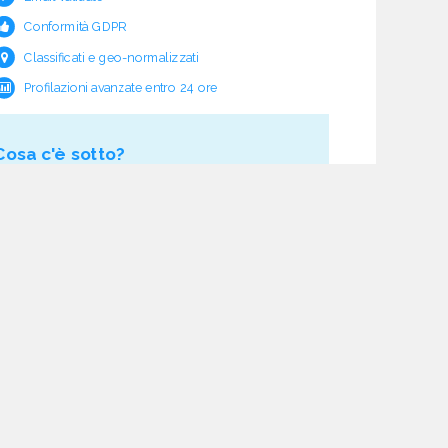
Conformità GDPR
Classificati e geo-normalizzati
Profilazioni avanzate entro 24 ore
Cosa c'è sotto?
Garanzia e rimborso validità
Verifica pre fornitura
Aggiornamento ciclico
Studio normativo
21 processi di verifica dati
Assistenza e follow-up
Acquisti tracciati
Dashboard di monitoraggio