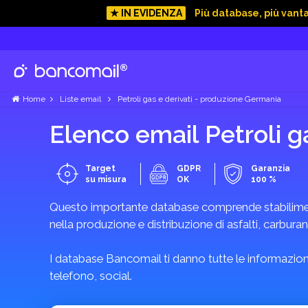
★ IN EVIDENZA
Più database, più vant
Home
Liste email
Petroli gas e derivati - produzione Germania
Elenco email Petroli g
Target
GDPR
Garanzia
su misura
OK
100 %
Questo importante database comprende stabilimenti 
nella produzione e distribuzione di asfalti, carburan
I database Bancomail ti danno tutte le informazioni
telefono, social.