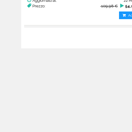
Aggiornato al:
22 M
Prezzo:
109,98 €
54,
Ac