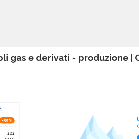
oli gas e derivati - produzione 
-50%
282