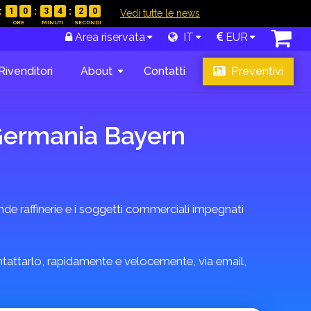
1
0
3
4
1
9
|
Vedi tutte le news
Area riservata
IT
EUR
Rivenditori
About
Contatti
Preventivi
 Germania Bayern
e raffinerie e i soggetti commerciali impegnati
ontattarlo, rapidamente e velocemente, via email,