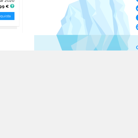
ar 2026
99 €
quista