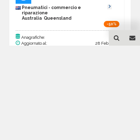
Pneumatici - commercio e
riparazione
Australia Queensland
-50%
201
Anagrafiche:
Aggiornato al:
28 Feb 2026
Prezzo:
78,39 €
39,20 €
Acquista
Guida all'acquisto di un
database email Pneumatici -
commercio e riparazione -
Queensland