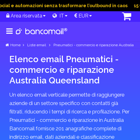
al e automazioni senza trasformare l’outbound in caos
15 Gi
Area riservata
IT
EUR
Home
Liste email
Pneumatici - commercio e riparazione Australia
Elenco email Pneumatici -
commercio e riparazione
Australia Queensland
Un elenco email verticale permette di raggiungere
aziende di un settore specifico con contatti già
filtrati, riducendo i tempi di ricerca e profilazione. Per
Pneumatici - commercio e riparazione in Australia
Bancomail fornisce 201 anagrafiche complete di
indirizzo email, dati aziendali e classificazione