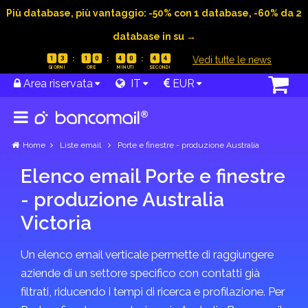
Più database, più vantaggio: -50% con 1 database, -60% da 2
database in su →
|
Vedi tutte le news
1
3
1
0
4
0
4
4
Area riservata
IT
EUR
Home
Liste email
Porte e finestre - produzione Australia
Elenco email Porte e finestre
- produzione Australia
Victoria
Un elenco email verticale permette di raggiungere
aziende di un settore specifico con contatti già
filtrati, riducendo i tempi di ricerca e profilazione. Per