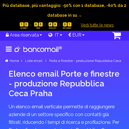
Più database, più vantaggio: -50% con 1 database, -60% da 2
database in su →
|
Vedi tutte le news
1
5
0
5
4
9
3
1
Area riservata
IT
EUR
Home
Liste email
Porte e finestre - produzione Repubblica Ceca
Elenco email Porte e finestre
- produzione Repubblica
Ceca Praha
Un elenco email verticale permette di raggiungere
aziende di un settore specifico con contatti già
filtrati, riducendo i tempi di ricerca e profilazione. Per