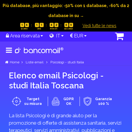
Più database, più vantaggio: -50% con 1 database, -60% da 2
database in su →
|
Vedi tutte le news
1
4
1
1
4
2
0
9
Area riservata
IT
EUR
Home
Liste email
Psicologi - studi Italia
Elenco email Psicologi -
studi Italia Toscana
Target
GDPR
Garanzia
su misura
OK
100 %
La lista Psicologi è di grande aiuto per la
promozione di offerte di assistenza sanitaria, servizi
terapeutici, servizi amministrativi, pubblicazioni e