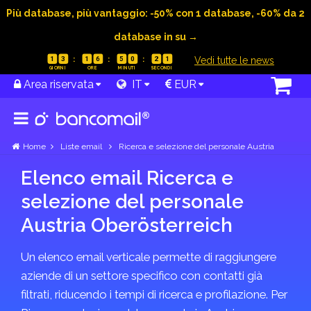
Più database, più vantaggio: -50% con 1 database, -60% da 2
database in su →
|
Vedi tutte le news
1
3
1
6
5
0
2
1
Area riservata
IT
EUR
Home
Liste email
Ricerca e selezione del personale Austria
Elenco email Ricerca e
selezione del personale
Austria Ober­österreich
Un elenco email verticale permette di raggiungere
aziende di un settore specifico con contatti già
filtrati, riducendo i tempi di ricerca e profilazione. Per