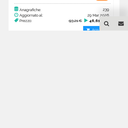
239
Anagrafiche:
Aggiornato al:
29 Mar 2026
Prezzo:
93,21 €
46,61 €
Acquista
Guida all'acquisto di un
database email Ricerca e
selezione del personale -
Ober­österreich
Come posso selezionare un database
email di aziende per il mio