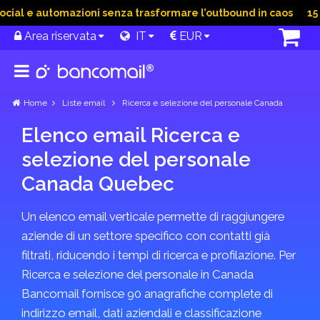
ial e automazioni senza trasformare l’outbound in caos
15 Gi
Area riservata
IT
EUR
Home
Liste email
Ricerca e selezione del personale Canada
Elenco email Ricerca e
selezione del personale
Canada Quebec
Un elenco email verticale permette di raggiungere
aziende di un settore specifico con contatti già
filtrati, riducendo i tempi di ricerca e profilazione. Per
Ricerca e selezione del personale in Canada
Bancomail fornisce 90 anagrafiche complete di
indirizzo email, dati aziendali e classificazione