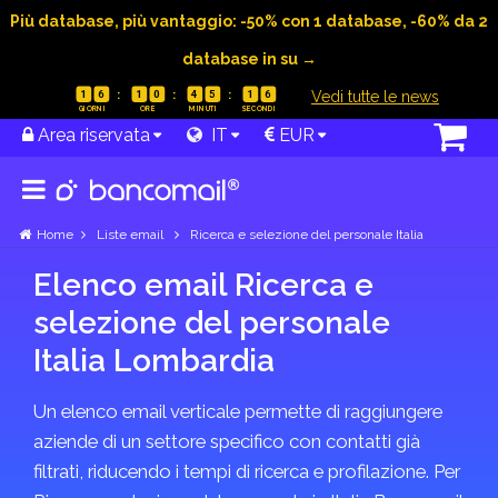
Più database, più vantaggio: -50% con 1 database, -60% da 2
database in su →
|
Vedi tutte le news
1
6
1
0
4
5
1
6
Area riservata
IT
EUR
Home
Liste email
Ricerca e selezione del personale Italia
Elenco email Ricerca e
selezione del personale
Italia Lombardia
Un elenco email verticale permette di raggiungere
aziende di un settore specifico con contatti già
filtrati, riducendo i tempi di ricerca e profilazione. Per