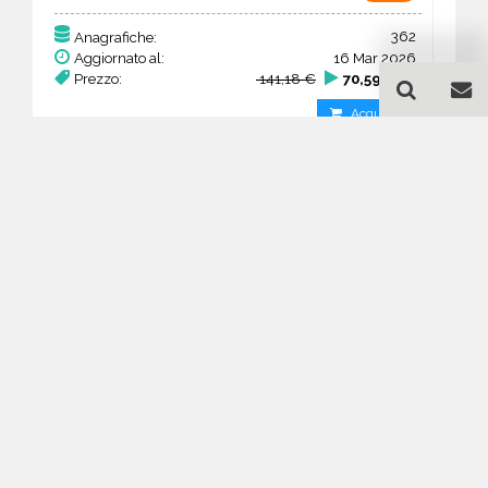
362
Anagrafiche:
Aggiornato al:
16 Mar 2026
Prezzo:
141,18 €
70,59 €
Acquista
Guida all'acquisto di un
database email Ricerca e
selezione del personale -
Lombardia
Come posso selezionare un database
email di aziende per il mio