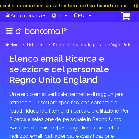
ial e automazioni senza trasformare l’outbound in caos
15 Gi
Area riservata
IT
EUR
Home
Liste email
Ricerca e selezione del personale Regno Unito
Elenco email Ricerca e
selezione del personale
Regno Unito England
Un elenco email verticale permette di raggiungere
aziende di un settore specifico con contatti già
filtrati, riducendo i tempi di ricerca e profilazione. Per
Ricerca e selezione del personale in Regno Unito
Bancomail fornisce 496 anagrafiche complete di
indirizzo email, dati aziendali e classificazione