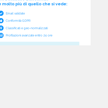
è molto più di quello che si vede:
Email validate
Conformità GDPR
Classificati e geo-normalizzati
Profilazioni avanzate entro 24 ore
Cosa c'è sotto?
Garanzia e rimborso validità
Verifica pre fornitura
Aggiornamento ciclico
Studio normativo
21 processi di verifica dati
Assistenza e follow-up
Acquisti tracciati