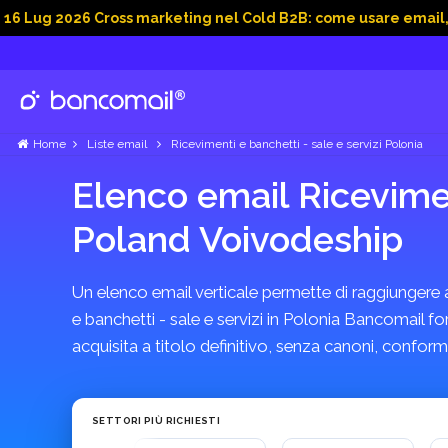
026 Cross marketing nel Cold B2B: come usare email, dati soci
Home
Liste email
Ricevimenti e banchetti - sale e servizi Polonia
Elenco email Ricevimen
Poland Voivodeship
Un elenco email verticale permette di raggiungere azi
e banchetti - sale e servizi in Polonia Bancomail fo
acquisita a titolo definitivo, senza canoni, confo
SETTORI PIÙ RICHIESTI