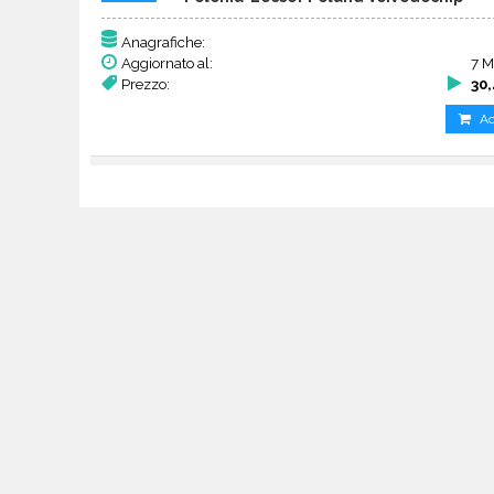
Anagrafiche:
Aggiornato al:
7 M
Prezzo:
30
Ac