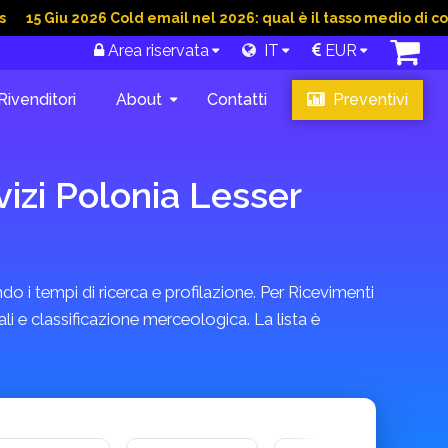
u 2026 Cold email nel 2026: qual è il tasso medio di conversion
Area riservata
IT
EUR
Rivenditori
About
Contatti
Preventivi
vizi Polonia Lesser
do i tempi di ricerca e profilazione. Per Ricevimenti
li e classificazione merceologica. La lista è