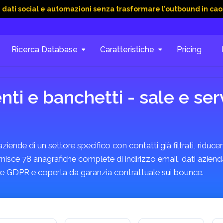
al e automazioni senza trasformare l’outbound in caos
15 Gi
Ricerca Database
Caratteristiche
Pricing
ti e banchetti - sale e ser
ende di un settore specifico con contatti già filtrati, riducen
rnisce 78 anagrafiche complete di indirizzo email, dati azienda
rme GDPR e coperta da garanzia contrattuale sui bounce.