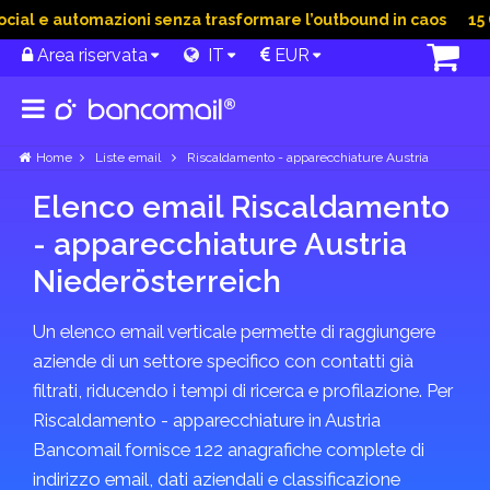
al e automazioni senza trasformare l’outbound in caos
15 Gi
Area riservata
IT
EUR
Home
Liste email
Riscaldamento - apparecchiature Austria
Elenco email Riscaldamento
- apparecchiature Austria
Nieder­österreich
Un elenco email verticale permette di raggiungere
aziende di un settore specifico con contatti già
filtrati, riducendo i tempi di ricerca e profilazione. Per
Riscaldamento - apparecchiature in Austria
Bancomail fornisce 122 anagrafiche complete di
indirizzo email, dati aziendali e classificazione