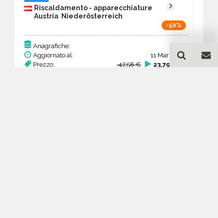
Riscaldamento - apparecchiature
Austria Nieder­österreich
-50%
122
Anagrafiche:
Aggiornato al:
11 Mar 2026
Prezzo:
47,58 €
23,79 €
Acquista
Guida all'acquisto di un
database email
Riscaldamento -
apparecchiature - Nieder­
österreich