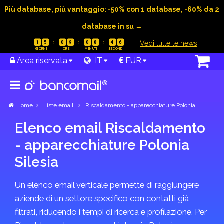
Più database, più vantaggio: -50% con 1 database, -60% da 2
database in su →
|
Vedi tutte le news
1
5
0
9
0
8
4
6
Area riservata
IT
EUR
Home
Liste email
Riscaldamento - apparecchiature Polonia
Elenco email Riscaldamento
- apparecchiature Polonia
Silesia
Un elenco email verticale permette di raggiungere
aziende di un settore specifico con contatti già
filtrati, riducendo i tempi di ricerca e profilazione. Per