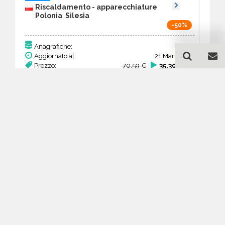
Riscaldamento - apparecchiature
Polonia Silesia
-50%
181
Anagrafiche:
Aggiornato al:
21 Mar 2026
Prezzo:
70,59 €
35,30 €
Acquista
Guida all'acquisto di un
database email
Riscaldamento -
apparecchiature - Silesia