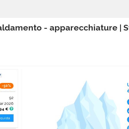
aldamento - apparecchiature | S
-50%
92
ar 2026
,94 €
quista