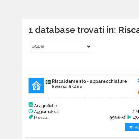
1 database trovati in:
Risc
Skane
Riscaldamento - apparecchiature
Svezia Skåne
Anagrafiche:
Aggiornato al:
2 M
Prezzo:
35,88 €
17
Ac