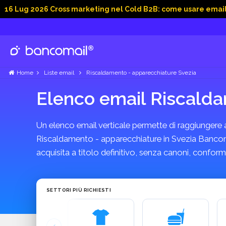
026 Cross marketing nel Cold B2B: come usare email, dati soci
Home
Liste email
Riscaldamento - apparecchiature Svezia
Elenco email Riscalda
Un elenco email verticale permette di raggiungere azi
Riscaldamento - apparecchiature in Svezia Bancomail
acquisita a titolo definitivo, senza canoni, confo
SETTORI PIÙ RICHIESTI