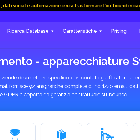
al e automazioni senza trasformare l’outbound in caos
15 Gi
Ricerca Database
Caratteristiche
Pricing
mento - apparecchiature S
ende di un settore specifico con contatti già filtrati, riducen
 fornisce 92 anagrafiche complete di indirizzo email, dati a
rme GDPR e coperta da garanzia contrattuale sui bounce.