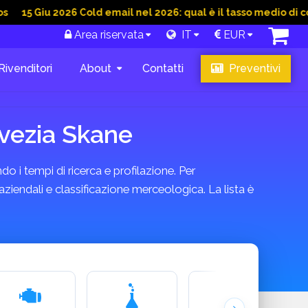
u 2026 Cold email nel 2026: qual è il tasso medio di conversion
Area riservata
IT
EUR
Rivenditori
About
Contatti
Preventivi
vezia Skane
do i tempi di ricerca e profilazione. Per
ziendali e classificazione merceologica. La lista è