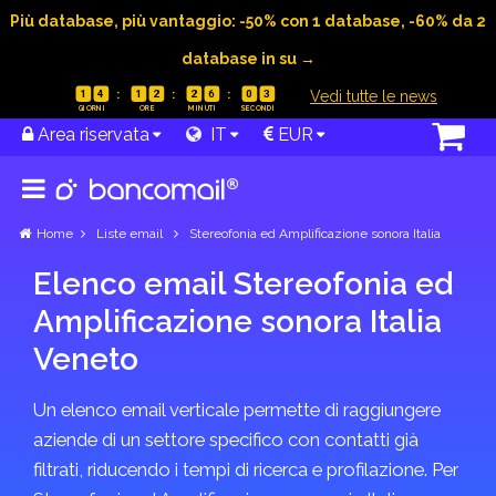
Più database, più vantaggio: -50% con 1 database, -60% da 2
database in su →
|
Vedi tutte le news
1
4
1
2
2
6
0
3
Area riservata
IT
EUR
Home
Liste email
Stereofonia ed Amplificazione sonora Italia
Elenco email Stereofonia ed
Amplificazione sonora Italia
Veneto
Un elenco email verticale permette di raggiungere
aziende di un settore specifico con contatti già
filtrati, riducendo i tempi di ricerca e profilazione. Per