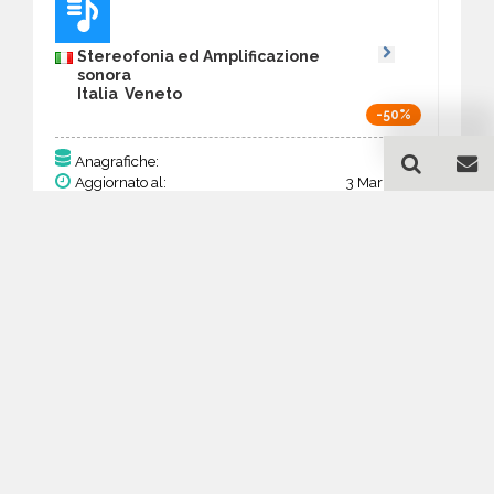
Stereofonia ed Amplificazione
sonora
Italia Veneto
-50%
96
Anagrafiche:
Aggiornato al:
3 Mar 2026
Prezzo:
37,44 €
18,72 €
Acquista
Guida all'acquisto di un
database email Stereofonia
ed Amplificazione sonora -
Veneto