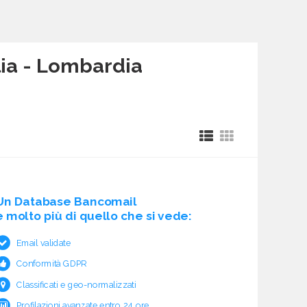
lia - Lombardia
Un Database Bancomail
è molto più di quello che si vede:
Email validate
Conformità GDPR
Classificati e geo-normalizzati
Profilazioni avanzate entro 24 ore