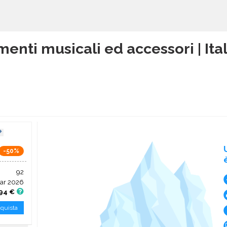
menti musicali ed accessori | Ita
-50%
92
ar 2026
,94 €
quista