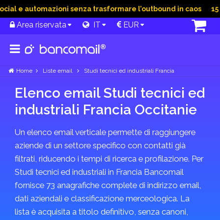
ial e automazioni senza trasformare l’outbound in caos
15 Gi
Area riservata
IT
EUR
Home
Liste email
Studi tecnici ed industriali Francia
Elenco email Studi tecnici ed
industriali Francia Occitanie
Un elenco email verticale permette di raggiungere
aziende di un settore specifico con contatti già
filtrati, riducendo i tempi di ricerca e profilazione. Per
Studi tecnici ed industriali in Francia Bancomail
fornisce 73 anagrafiche complete di indirizzo email,
dati aziendali e classificazione merceologica. La
lista è acquisita a titolo definitivo, senza canoni,