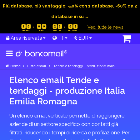
Più database, più vantaggio: -50% con 1 database, -60% da 2
database in su →
|
Vedi tutte le news
1
6
0
9
2
9
0
2
Area riservata
IT
EUR
Home
Liste email
Tende e tendaggi - produzione Italia
Elenco email Tende e
tendaggi - produzione Italia
Emilia Romagna
Un elenco email verticale permette di raggiungere
aziende di un settore specifico con contatti già
filtrati, riducendo i tempi di ricerca e profilazione. Per