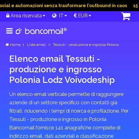
ial e automazioni senza trasformare l’outbound in caos
15 Gi
Area riservata
IT
EUR
Home
Liste email
Tessuti - produzione e ingrosso Polonia
Elenco email Tessuti -
produzione e ingrosso
Polonia Lodz Voivodeship
Un elenco email verticale permette di raggiungere
aziende di un settore specifico con contatti già
filtrati, riducendo i tempi di ricerca e profilazione. Per
Tessuti - produzione e ingrosso in Polonia
Bancomail fornisce 141 anagrafiche complete di
indirizzo email, dati aziendali e classificazione