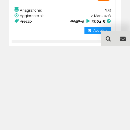
193
Anagrafiche:
Aggiornato al:
2 Mar 2026
Prezzo:
75,27 €
37,64 €
Acquista
Guida all'acquisto di un
database email Wedding
planner - Île-de-France
Come posso selezionare un database
email di aziende per il mio
marketing?