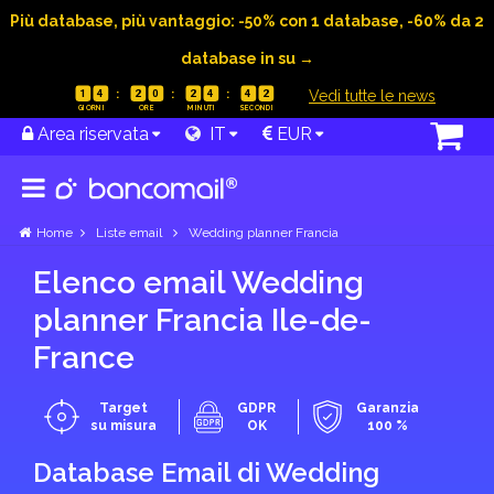
Più database, più vantaggio: -50% con 1 database, -60% da 2
database in su →
|
Vedi tutte le news
1
4
2
0
2
4
4
1
Area riservata
IT
EUR
Home
Liste email
Wedding planner Francia
Elenco email Wedding
planner Francia Ile-de-
France
Target
GDPR
Garanzia
su misura
OK
100 %
Database Email di Wedding