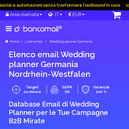
ial e automazioni senza trasformare l’outbound in caos
15 G
Area riservata
IT
EUR
Home
Liste email
Wedding planner Germania
Elenco email Wedding
planner Germania
Nordrhein-Westfalen
Target
GDPR
Garanzia
su misura
OK
100 %
Database Email di Wedding
Planner per le Tue Campagne
B2B Mirate