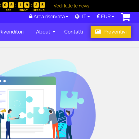
0
8
1
9
3
4
|
Vedi tutte le news
Area riservata
IT
EUR
Rivenditori
About
Contatti
Preventivi