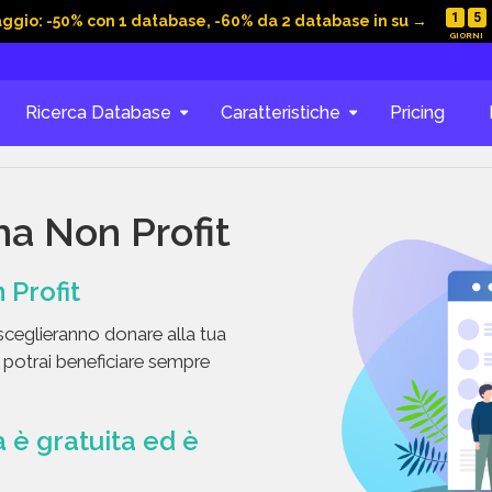
1
5
aggio: -50% con 1 database, -60% da 2 database in su →
Ricerca Database
Caratteristiche
Pricing
a Non Profit
Profit
sceglieranno donare alla tua
e potrai beneficiare sempre
è gratuita ed è