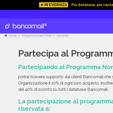
★ IN EVIDENZA
Più database, più vant
Home
Programma Non Profit
Iscrizioni
Partecipa al Programm
Partecipando al Programma Non 
potrai ricevere supporto dai clienti Bancomail che 
Organizzazione il 10% di ogni loro acquisto. Inoltr
del 40% di sconto su tutti i database Bancomail.
La partecipazione al programma 
riservata a: