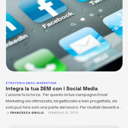
STRATEGIA EMAIL MARKETING
Integra la tua DEM con i Social Media
L'unione fa la forza. Per quanto la tua campagna Email
Marketing sia ottimizzata, targettizzata e ben progettata, da
sola può fare solo una parte del lavoro. Per risultati rilevanti e il
 Di 
FRANCESCA GRILLO
FEBBRAIO 5, 2014
più propagati possibile va integrata ad altre azioni di
marketing, in particolare a quelle legate ai Social
Media. Questi due strumenti del marketing, tra i …