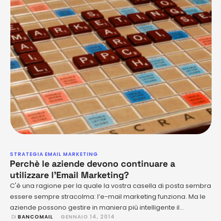
STRATEGIA EMAIL MARKETING
Perchè le aziende devono continuare a
utilizzare l’Email Marketing?
C'è una ragione per la quale la vostra casella di posta sembra
essere sempre stracolma: l’e-mail marketing funziona. Ma le
aziende possono gestire in maniera più intelligente il
 Di 
BANCOMAIL
GENNAIO 14, 2014
conteggio delle email ricevute. È una tradizione post-vacanze