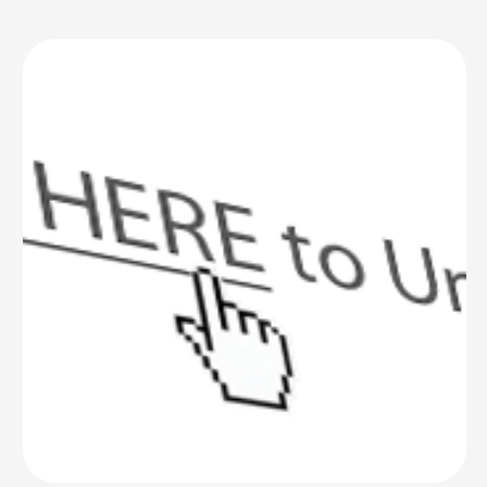
natalizie, insieme con il riciclo dei regali indesiderati e di fare
più esercizio fisico: trascorrere qualche ora a ripulire la …