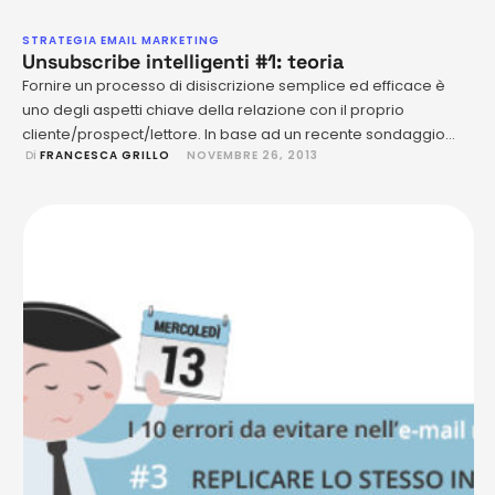
STRATEGIA EMAIL MARKETING
Unsubscribe intelligenti #1: teoria
Fornire un processo di disiscrizione semplice ed efficace è
uno degli aspetti chiave della relazione con il proprio
cliente/prospect/lettore. In base ad un recente sondaggio
 Di 
FRANCESCA GRILLO
NOVEMBRE 26, 2013
effettuato da Return Path, solo 1/3 dei fruitori di newsletter
dichiara di utilizzare l'opzione per la disiscrizione, i restanti
utenti, riscontrando difficoltà nel rintracciare o utilizzare tale
funzionalità, scelgono la più …