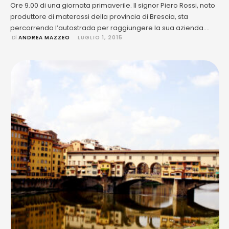
Ore 9.00 di una giornata primaverile. Il signor Piero Rossi, noto
produttore di materassi della provincia di Brescia, sta
percorrendo l’autostrada per raggiungere la sua azienda.
 Di 
ANDREA MAZZEO
LUGLIO 1, 2015
Lungo il percorso decide di fermarsi all'autogrill per fare
colazione e, scendendo dall'auto, nota su un cartellone la
pubblicità di un albergo sulla riviera ligure. Il cartellone riporta,
oltre …