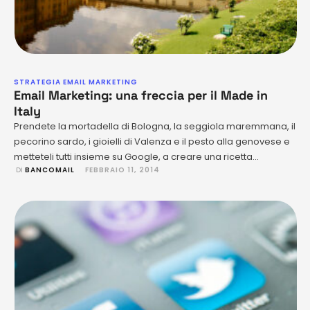
STRATEGIA EMAIL MARKETING
Email Marketing: una freccia per il Made in
Italy
Prendete la mortadella di Bologna, la seggiola maremmana, il
pecorino sardo, i gioielli di Valenza e il pesto alla genovese e
metteteli tutti insieme su Google, a creare una ricetta
 Di 
BANCOMAIL
FEBBRAIO 11, 2014
splendida come quella del Made in Italy. Google lo celebra
con un canale tutto italico: nasce Google Cultural Institute, una
sezione dedicata al cibo, all’artigianato …