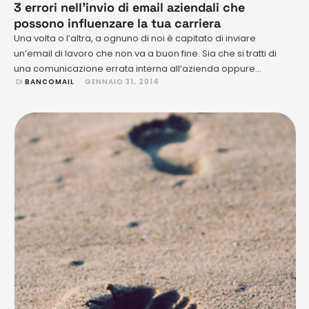
3 errori nell’invio di email aziendali che
possono influenzare la tua carriera
Una volta o l’altra, a ognuno di noi è capitato di inviare
un’email di lavoro che non va a buon fine. Sia che si tratti di
una comunicazione errata interna all’azienda oppure
 Di 
BANCOMAIL
GENNAIO 31, 2014
semplicemente un errore di battitura in un’importante
messaggio, un incidente con l’email può creare grossi
grattacapi al malcapitato impiegato di turno. Se la …