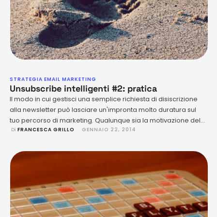
STRATEGIA EMAIL MARKETING
Unsubscribe intelligenti #2: pratica
Il modo in cui gestisci una semplice richiesta di disiscrizione
alla newsletter può lasciare un'impronta molto duratura sul
tuo percorso di marketing. Qualunque sia la motivazione del
 Di 
FRANCESCA GRILLO
GENNAIO 22, 2014
tuo sottoscrittore per cancellarsi dalla tua newsletter, la tua
gestione della sua richiesta può incidere sulla percezione che
quell'utente avrà sul tuo brand da quel momento in
avanti. Paradossalmente …