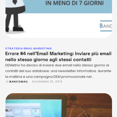
STRATEGIA EMAIL MARKETING
Errore #4 nell’Email Marketing: Inviare più email
nello stesso giorno agli stessi contatti
DEMetrio ha deciso di inviare due email nello stesso giorno ai
contatti del suo database: una newsletter informativa durante
la mattina e una campagna DEM promozionale nel
 Di 
BANCOMAIL
NOVEMBRE 19, 2013
pomeriggio. Risultato? La campagna pomeridiana di email
marketing è stata vista da pochi utenti, passando quasi del
tutto inosservata. Si tratta di uno dei più comuni errori
nell'email …