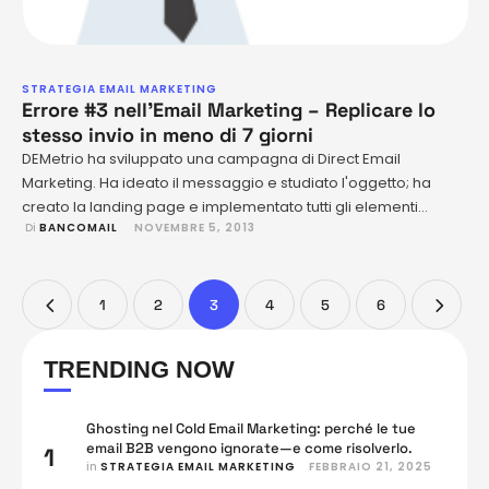
STRATEGIA EMAIL MARKETING
Errore #3 nell’Email Marketing – Replicare lo
stesso invio in meno di 7 giorni
DEMetrio ha sviluppato una campagna di Direct Email
Marketing. Ha ideato il messaggio e studiato l'oggetto; ha
creato la landing page e implementato tutti gli elementi
 Di 
BANCOMAIL
NOVEMBRE 5, 2013
necessari per una DEM di successo. La campagna di Email
Marketing ha ottenuto ottimi risultati. Così DEMetrio decide di
inviare nuovamente la stessa campagna DEM agli stessi
destinatari dopo …
1
2
3
4
5
6
TRENDING NOW
Ghosting nel Cold Email Marketing: perché le tue
email B2B vengono ignorate—e come risolverlo.
1
in 
STRATEGIA EMAIL MARKETING
FEBBRAIO 21, 2025