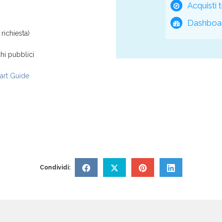
Acquisti t
Dashboar
richiesta)
hi pubblici
rt Guide
Condividi: