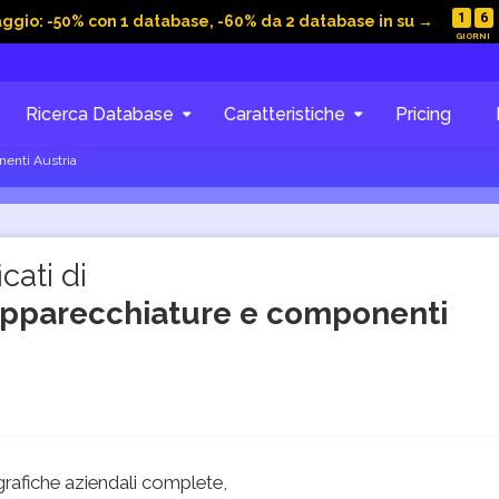
1
6
aggio: -50% con 1 database, -60% da 2 database in su →
Ricerca Database
Caratteristiche
Pricing
nenti Austria
cati di
apparecchiature e componenti
rafiche aziendali complete,