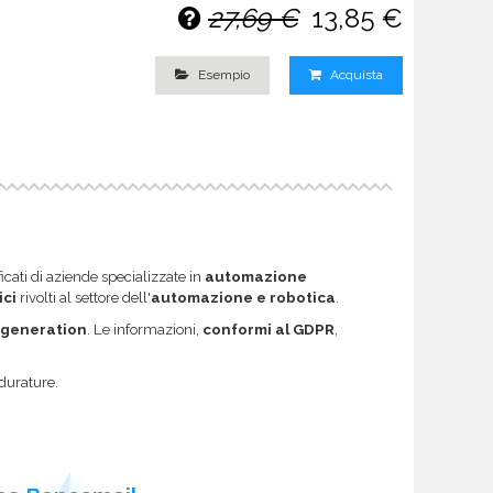
27,69 €
13,85 €
Esempio
Acquista
ficati di aziende specializzate in
automazione
ici
rivolti al settore dell'
automazione e robotica
.
 generation
. Le informazioni,
conformi al GDPR
,
 durature.