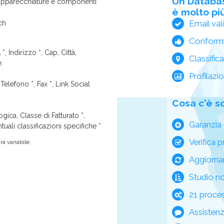
Un Databa
apparecchiature e componenti
è molto più
Email val
ch
Conform
*, Indirizzo *, Cap, Città,
Classific
e.
Profilazi
Telefono *, Fax *, Link Social
Cosa c'è s
ica, Classe di Fatturato *,
Garanzia 
tuali classificazioni specifiche *
Verifica p
a variabile.
Aggiorna
Studio n
21 process
Assisten