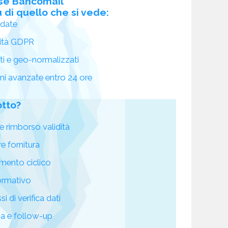
se Bancomail
 di quello che si vede:
idate
ità GDPR
ati e geo-normalizzati
oni avanzate entro 24 ore
otto?
e rimborso validità
re fornitura
mento ciclico
ormativo
i di verifica dati
za e follow-up