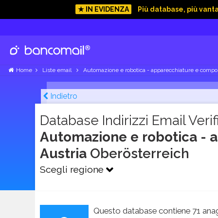
★ IN EVIDENZA
Più database, più vant
Home
Liste email
Automazione e robotica - apparecchiature e compo
Indietro
Database Indirizzi Email Verifi
Automazione e robotica - 
Austria
Ober­österreich
Scegli regione
Questo database contiene 71 anag