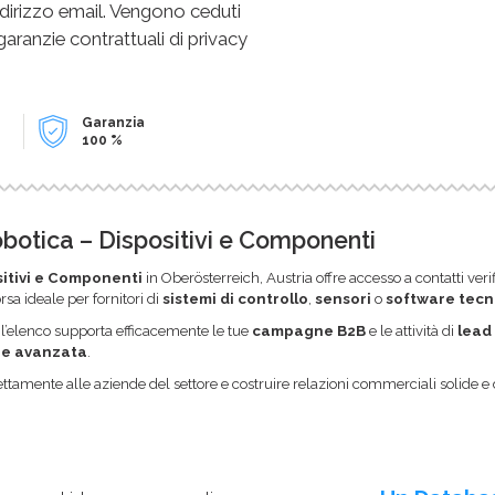
dirizzo email. Vengono ceduti
 garanzie contrattuali di privacy
Garanzia
100 %
botica – Dispositivi e Componenti
itivi e Componenti
in Ober­österreich, Austria offre accesso a contatti veri
sorsa ideale per fornitori di
sistemi di controllo
,
sensori
o
software tecn
 l’elenco supporta efficacemente le tue
campagne B2B
e le attività di
lead
e avanzata
.
ttamente alle aziende del settore e costruire relazioni commerciali solide e