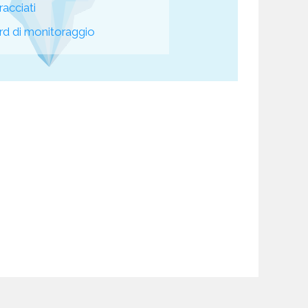
racciati
d di monitoraggio