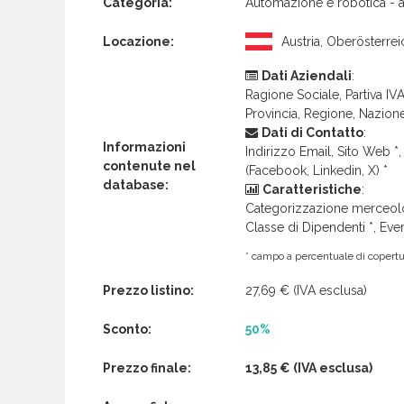
Categoria:
Automazione e robotica - 
Locazione:
Austria, Ober­österrei
Dati Aziendali
:
Ragione Sociale, Partiva IVA 
Provincia, Regione, Nazion
Dati di Contatto
:
Informazioni
Indirizzo Email, Sito Web *, 
contenute nel
(Facebook, Linkedin, X) *
database:
Caratteristiche
:
Categorizzazione merceolog
Classe di Dipendenti *, Even
* campo a percentuale di copertur
Prezzo listino:
27,69 €
(IVA esclusa)
Sconto:
50%
Prezzo finale:
13,85 €
(IVA esclusa)