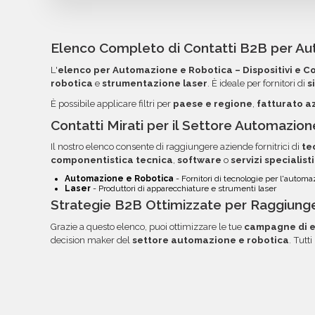
I database Bancomail Automazione e robotica 
componenti - Ober­österreich vengono forniti i
pronti per essere importati nei tuoi strumenti di
Elenco Completo di Contatti B2B per Au
organizzato in colonne per semplificare la lettu
L'
elenco per Automazione e Robotica – Dispositivi e 
l'utilizzo dei dati. Una volta pronti, troverai fi
robotica
e
strumentazione laser
. È ideale per fornitori di
s
tua area riservata, con link diretto via email.
È possibile applicare filtri per
paese e regione
,
fatturato a
Contatti Mirati per il Settore Automazio
Il nostro elenco consente di raggiungere aziende fornitrici di
te
componentistica tecnica
,
software
o
servizi specialisti
Automazione e Robotica
- Fornitori di tecnologie per l'autom
Laser
- Produttori di apparecchiature e strumenti laser
Strategie B2B Ottimizzate per Raggiung
Grazie a questo elenco, puoi ottimizzare le tue
campagne di e
decision maker del
settore automazione e robotica
. Tutti