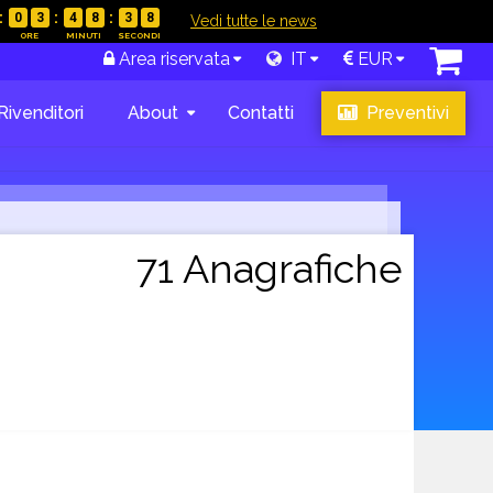
0
3
4
8
3
7
|
Vedi tutte le news
Area riservata
IT
EUR
Rivenditori
About
Contatti
Preventivi
71 Anagrafiche