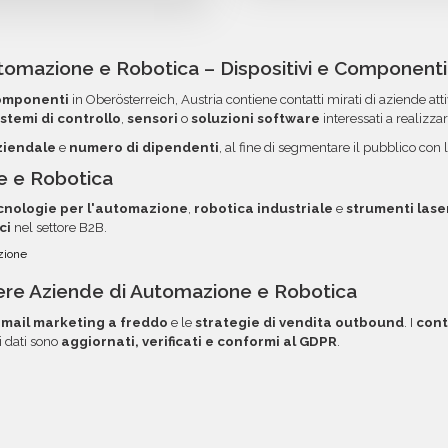
dall'acquisto, potrai rich
- apparecchiature e
credito, utilizzando i circ
per la tua campagna.
futuri acquisti. La garanzi
n formato Excel o CSV,
acquisti voluminosi, è poss
DNS errati.
 invio. Ogni campo è
ordini. Contattaci per ma
tomazione e Robotica – Dispositivi e Componenti
ra, l'ordinamento e
opzione.
Componenti
in Ober­österreich, Austria contiene contatti mirati di aziende att
le e documentazione nella
istemi di controllo
,
sensori
o
soluzioni software
interessati a realiz
ziendale
e
numero di dipendenti
, al fine di segmentare il pubblico co
ne e Robotica
cnologie per l'automazione
,
robotica industriale
e
strumenti lase
ci
nel settore B2B.
azione
ere Aziende di Automazione e Robotica
mail marketing a freddo
e le
strategie di vendita outbound
. I
conta
 i dati sono
aggiornati, verificati e conformi al GDPR
.