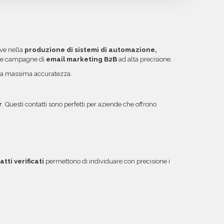
iedere un rimborso o un credito da utilizzare per
uiti protetti Banca Sella e PayPal. Inoltre, per
a copre tutti gli errori come email inesistenti o
ibile acquistare crediti da utilizzare su più
ggiori informazioni su come sfruttare questa
ive nella
produzione di sistemi di automazione,
zare campagne di
email marketing B2B
ad alta precisione.
n la massima accuratezza.
r
. Questi contatti sono perfetti per aziende che offrono
tti verificati
permettono di individuare con precisione i