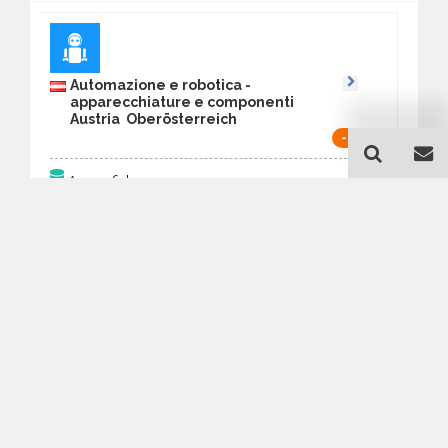
Automazione e robotica -
apparecchiature e componenti
Austria Ober­österreich
-50%
71
Anagrafiche:
Aggiornato al:
27 Mar 2026
Prezzo:
27,69 €
13,85 €
Acquista
Guida all'acquisto di un
database email
Automazione e robotica -