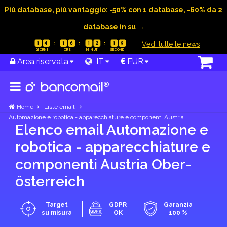
Più database, più vantaggio: -50% con 1 database, -60% da 2
database in su →
|
Vedi tutte le news
1
4
1
6
1
2
1
8
Area riservata
IT
EUR
Home
Liste email
Automazione e robotica - apparecchiature e componenti Austria
Elenco email Automazione e
robotica - apparecchiature e
componenti Austria Ober­
österreich
Target
GDPR
Garanzia
su misura
OK
100 %