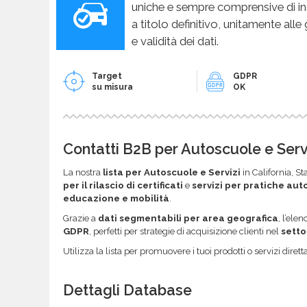
uniche e sempre comprensive di in
a titolo definitivo, unitamente alle
e validità dei dati.
Target
GDPR
su misura
OK
Contatti B2B per Autoscuole e Serv
La nostra
lista per Autoscuole e Servizi
in California, St
per il rilascio di certificati
e
servizi per pratiche aut
educazione e mobilità
.
Grazie a
dati segmentabili per area geografica
, l’el
GDPR
, perfetti per strategie di acquisizione clienti nel
setto
Utilizza la lista per promuovere i tuoi prodotti o servizi dir
Dettagli Database