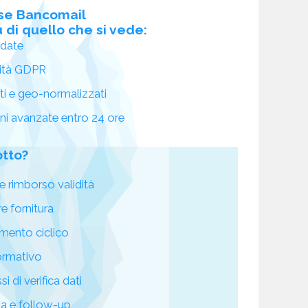
se Bancomail
 di quello che si vede:
idate
ità GDPR
ati e geo-normalizzati
oni avanzate entro 24 ore
otto?
e rimborso validità
re fornitura
mento ciclico
ormativo
i di verifica dati
za e follow-up