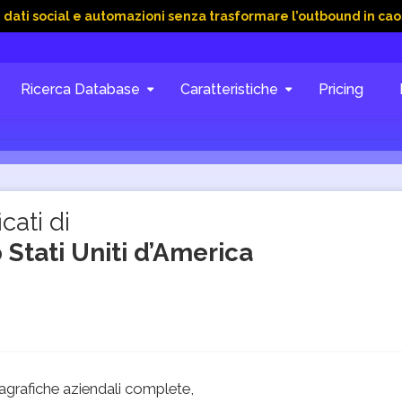
l e automazioni senza trasformare l’outbound in caos
15 Giu
Ricerca Database
Caratteristiche
Pricing
cati di
Stati Uniti d’America
grafiche aziendali complete,