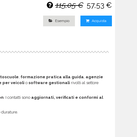
115,05 €
57,53 €
Esempio
Acquista
toscuole
,
formazione pratica alla guida
,
agenzie
 per veicoli
o
software gestionali
rivolti al settore
on
. I contatti sono
aggiornati, verificati e conformi al
e durature.