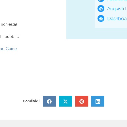
Acquisti t
Dashboar
richiesta)
hi pubblici
rt Guide
Condividi: