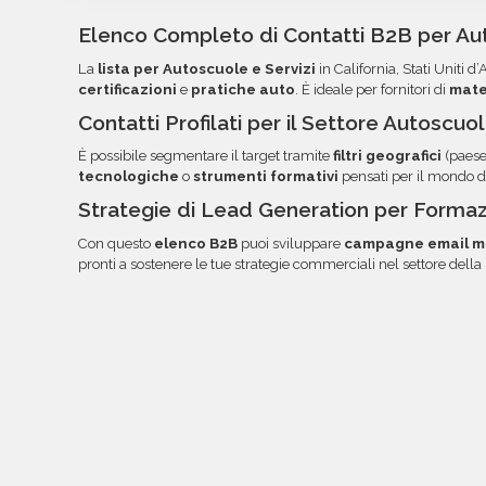
strumenti di invio. Ogni campo è organizzato in
Elenco Completo di Contatti B2B per Aut
la lettura, l'ordinamento e l'utilizzo dei dati. Una 
La
lista per Autoscuole e Servizi
in California, Stati Uniti 
documentazione nella tua area riservata, con link
certificazioni
e
pratiche auto
. È ideale per fornitori di
mater
Contatti Profilati per il Settore Autoscuo
È possibile segmentare il target tramite
filtri geografici
(paese
tecnologiche
o
strumenti formativi
pensati per il mondo d
Strategie di Lead Generation per Formazi
Con questo
elenco B2B
puoi sviluppare
campagne email m
pronti a sostenere le tue strategie commerciali nel settore della