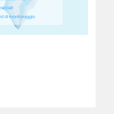
racciati
d di monitoraggio