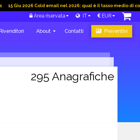
 2026 Cold email nel 2026: qual è il tasso medio di conversione
Area riservata
IT
EUR
Rivenditori
About
Contatti
Preventivi
295 Anagrafiche