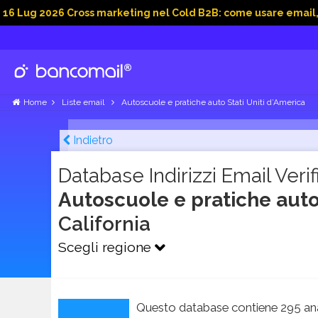
26 Cross marketing nel Cold B2B: come usare email, dati socia
Home
Liste email
Autoscuole e pratiche auto Stati Uniti d’America
Indietro
Database Indirizzi Email Verifi
Autoscuole e pratiche auto 
California
Scegli regione
Questo database contiene 295 ana