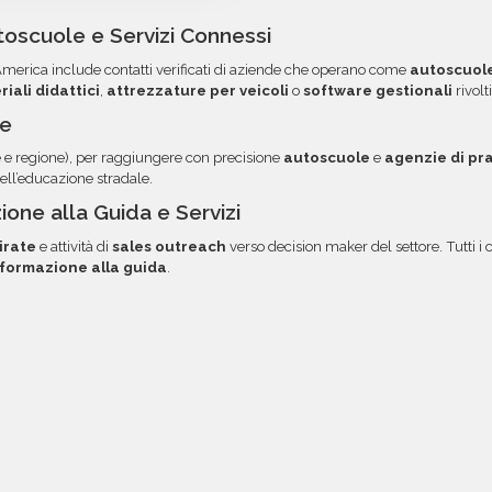
acquisti voluminosi, è poss
 colonne per semplificare
ordini. Contattaci per ma
oscuole e Servizi Connessi
volta pronti, troverai file e
opzione.
d’America include contatti verificati di aziende che operano come
autoscuol
 diretto via email.
iali didattici
,
attrezzature per veicoli
o
software gestionali
rivolt
le
 e regione), per raggiungere con precisione
autoscuole
e
agenzie di pr
ell’educazione stradale.
one alla Guida e Servizi
irate
e attività di
sales outreach
verso decision maker del settore. Tutti i 
formazione alla guida
.