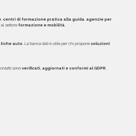
ibile acquistare crediti da utilizzare su più
ggiori informazioni su come sfruttare questa
e
,
centri di formazione pratica alla guida
,
agenzie per
i al settore
formazione e mobilità
.
atiche auto
. La banca dati è utile per chi propone
soluzioni
contatti sono
verificati, aggiornati e conformi al GDPR
,