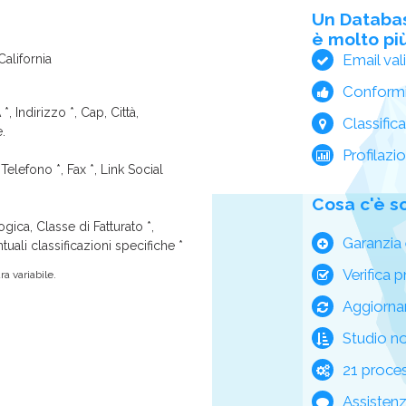
Un Databa
è molto più
Email val
California
Conform
*, Indirizzo *, Cap, Città,
Classific
e.
Profilazi
Telefono *, Fax *, Link Social
Cosa c'è s
ica, Classe di Fatturato *,
Garanzia 
tuali classificazioni specifiche *
Verifica p
a variabile.
Aggiorna
Studio n
21 process
Assisten