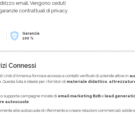
dirizzo email. Vengono ceduti
 garanzie contrattuali di privacy
Garanzia
100 %
izi Connessi
ati Uniti d’America fornisce accesso a contatti verificati di aziende attive in
au
o
. Questa lista è ideale per i fornitori di
materiale didattico
,
attrezzature
enco supporta campagne mirate di
email marketing B2B
e
lead generati
re autoscuole
.
ettamente alle autoscuole di riferimento e creare relazioni commerciali solide 