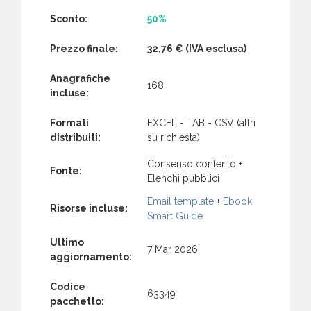
Sconto:
50%
Prezzo finale:
32,76 €
(IVA esclusa)
Anagrafiche
168
incluse:
Formati
EXCEL - TAB - CSV (altri
distribuiti:
su richiesta)
Consenso conferito +
Fonte:
Elenchi pubblici
Email template
+
Ebook
Risorse incluse:
Smart Guide
Ultimo
7 Mar 2026
aggiornamento:
Codice
63349
pacchetto: