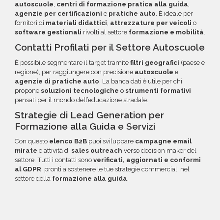
questa opzione.
autoscuole
,
centri di formazione pratica alla guida
,
agenzie per certificazioni
e
pratiche auto
. È ideale per
fornitori di
materiali didattici
,
attrezzature per veicoli
o
software gestionali
rivolti al settore
formazione e mobilità
.
Contatti Profilati per il Settore Autoscuole
È possibile segmentare il target tramite
filtri geografici
(paese e
regione), per raggiungere con precisione
autoscuole
e
agenzie di pratiche auto
. La banca dati è utile per chi
propone
soluzioni tecnologiche
o
strumenti formativi
pensati per il mondo dell’educazione stradale.
Strategie di Lead Generation per
Formazione alla Guida e Servizi
Con questo
elenco B2B
puoi sviluppare
campagne email
mirate
e attività di
sales outreach
verso decision maker del
settore. Tutti i contatti sono
verificati, aggiornati e conformi
al GDPR
, pronti a sostenere le tue strategie commerciali nel
settore della
formazione alla guida
.