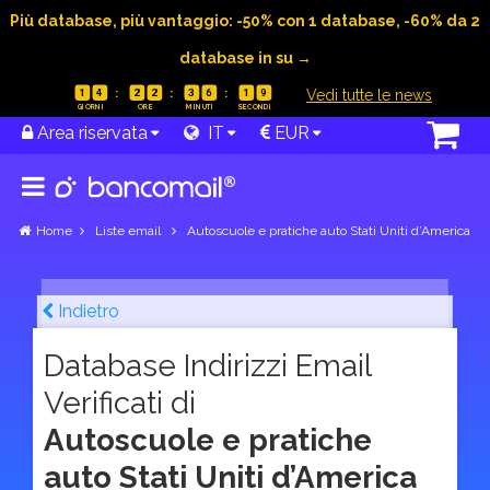
Più database, più vantaggio: -50% con 1 database, -60% da 2
database in su →
|
Vedi tutte le news
1
4
2
2
3
6
1
8
Area riservata
IT
EUR
Home
Liste email
Autoscuole e pratiche auto Stati Uniti d’America
Indietro
Database Indirizzi Email
Verificati di
Autoscuole e pratiche
auto Stati Uniti d’America