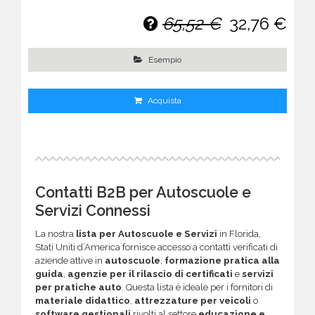
65,52 €
32,76 €
Esempio
Acquista
Contatti B2B per Autoscuole e
Servizi Connessi
La nostra
lista per Autoscuole e Servizi
in Florida,
Stati Uniti d’America fornisce accesso a contatti verificati di
aziende attive in
autoscuole
,
formazione pratica alla
guida
,
agenzie per il rilascio di certificati
e
servizi
per pratiche auto
. Questa lista è ideale per i fornitori di
materiale didattico
,
attrezzature per veicoli
o
software gestionali
rivolti al settore
educazione e