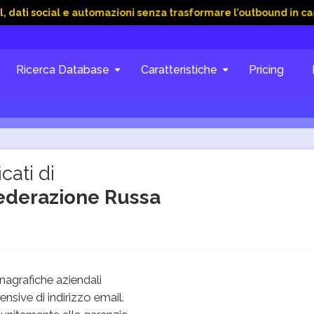
ial e automazioni senza trasformare l’outbound in caos
15 Gi
Ricerca Database
Caratteristiche
Pricing
cati di
Federazione Russa
agrafiche aziendali
sive di indirizzo email.