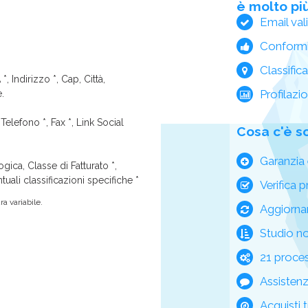
è molto più
Email val
Conform
Classific
*, Indirizzo *, Cap, Città,
Profilazi
e.
Telefono *, Fax *, Link Social
Cosa c'è s
Garanzia 
ica, Classe di Fatturato *,
tuali classificazioni specifiche *
Verifica p
a variabile.
Aggiorna
Studio n
21 process
Assisten
Acquisti t