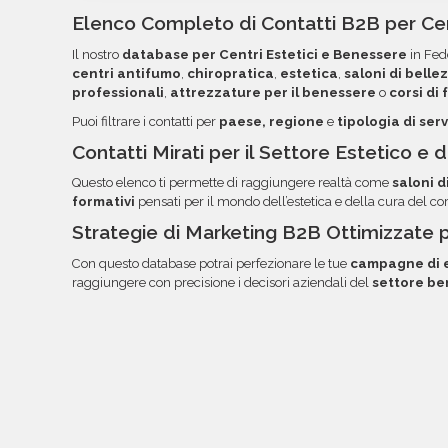
tuoi strumenti di invio. Ogni campo è organizza
Elenco Completo di Contatti B2B per Cen
semplificare la lettura, l'ordinamento e l'utilizzo
Il nostro
database per Centri Estetici e Benessere
in Fede
troverai file e documentazione nella tua area rise
centri antifumo
,
chiropratica
,
estetica
,
saloni di belle
email.
professionali
,
attrezzature per il benessere
o
corsi di
Puoi filtrare i contatti per
paese, regione
e
tipologia di serv
Contatti Mirati per il Settore Estetico e
Questo elenco ti permette di raggiungere realtà come
saloni d
formativi
pensati per il mondo dell’estetica e della cura del co
Strategie di Marketing B2B Ottimizzate 
Con questo database potrai perfezionare le tue
campagne di e
raggiungere con precisione i decisori aziendali del
settore be