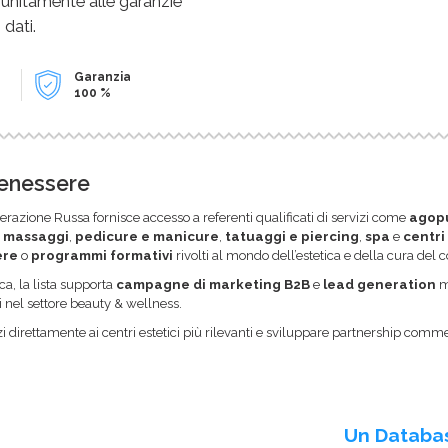
 unitamente alle garanzie
 dati.
Garanzia
100 %
Benessere
erazione Russa fornisce accesso a referenti qualificati di servizi come
agop
,
massaggi
,
pedicure e manicure
,
tatuaggi e piercing
,
spa
e
centri
ere
o
programmi formativi
rivolti al mondo dell’estetica e della cura del c
a, la lista supporta
campagne di marketing B2B
e
lead generation
mi
i nel settore beauty & wellness.
i direttamente ai centri estetici più rilevanti e sviluppare partnership comme
Un Databa