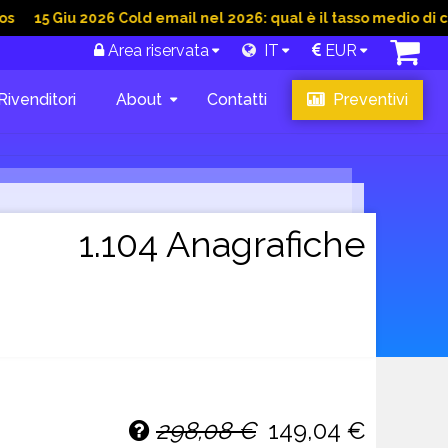
u 2026 Cold email nel 2026: qual è il tasso medio di conversion
Area riservata
IT
EUR
Rivenditori
About
Contatti
Preventivi
1.104 Anagrafiche
298,08 €
149,04 €