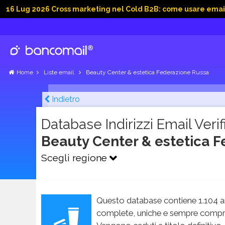
026 Cross marketing nel Cold B2B: come usare email, dati soc
Home
Liste email
Beauty Center & estetica Federazione Russa
Indietro
Database Indirizzi Email Verifi
Beauty Center & estetica 
Scegli regione
Questo database contiene 1.104 an
complete, uniche e sempre compren