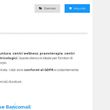
Esempio
Acquista
untura
,
centri wellness
,
pranoterapia
,
centri
 tricologici
. Questo elenco è ideale per fornitori di
orpo.
rata. I dati sono
conformi al GDPR
e costantemente
rciali durature.
se Bancomail