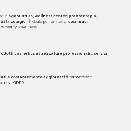
ggiori informazioni su come sfruttare questa
ate in
agopuntura
,
wellness center
,
pranoterapia
,
tri tricologici
. È ideale per fornitori di
cosmetici
ore beauty & wellness.
rodotti cosmetici
,
attrezzature professionali
o
servizi
icati e costantemente aggiornati
ti permettono di
nforme al GDPR.