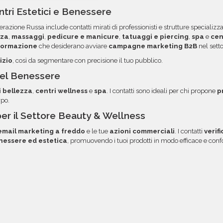
to in colonne per
ordini. Contattaci per ma
tri Estetici e Benessere
 dei dati. Una volta pronti,
opzione.
razione Russa include contatti mirati di professionisti e strutture specializz
rvata, con link diretto via
zza
,
massaggi
,
pedicure e manicure
,
tatuaggi e piercing
,
spa
e
cen
 formazione
che desiderano avviare
campagne marketing B2B
nel sett
izio
, così da segmentare con precisione il tuo pubblico.
 del Benessere
i bellezza
,
centri wellness
e
spa
. I contatti sono ideali per chi propone
p
rpo.
per il Settore Beauty & Wellness
mail marketing a freddo
e le tue
azioni commerciali
. I contatti
verif
nessere ed estetica
, promuovendo i tuoi prodotti in modo efficace e co