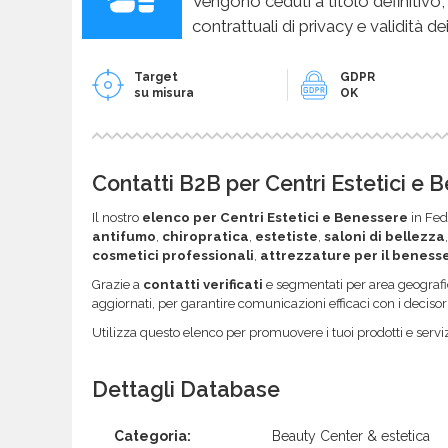
Vengono ceduti a titolo definitivo,
contrattuali di privacy e validità dei
Target
GDPR
su misura
OK
Contatti B2B per Centri Estetici e 
Il nostro
elenco per Centri Estetici e Benessere
in Fed
antifumo
,
chiropratica
,
estetiste
,
saloni di bellezza
cosmetici professionali
,
attrezzature per il beness
Grazie a
contatti verificati
e segmentati per area geografic
aggiornati, per garantire comunicazioni efficaci con i decisor
Utilizza questo elenco per promuovere i tuoi prodotti e serviz
Dettagli Database
Categoria:
Beauty Center & estetica