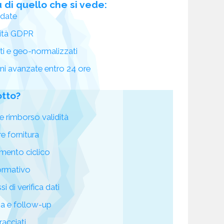
 di quello che si vede:
idate
ità GDPR
ati e geo-normalizzati
oni avanzate entro 24 ore
otto?
e rimborso validità
re fornitura
mento ciclico
ormativo
i di verifica dati
za e follow-up
racciati