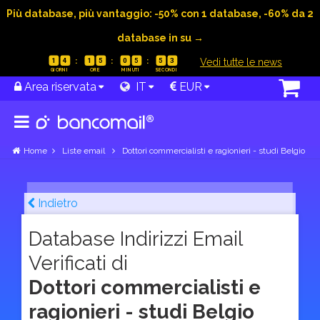
Più database, più vantaggio: -50% con 1 database, -60% da 2
database in su →
|
Vedi tutte le news
1
4
1
5
0
5
5
2
Area riservata
IT
EUR
Home
Liste email
Dottori commercialisti e ragionieri - studi Belgio
Indietro
Database Indirizzi Email
Verificati di
Dottori commercialisti e
ragionieri - studi Belgio