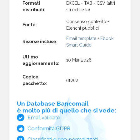
Formati
EXCEL - TAB - CSV (altri
distribuiti:
su richiesta)
Consenso conferito +
Fonte:
Elenchi pubblici
Email template
+
Ebook
Risorse incluse:
Smart Guide
Ultimo
10 Mar 2026
aggiornamento:
Codice
51050
pacchetto:
Un Database Bancomail
è molto più di quello che si vede:
Email validate
Conformità GDPR
Classificati e geo-normalizzati