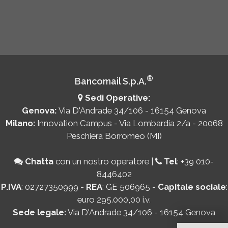
®
Bancomail S.p.A.
Sedi Operative:
Genova:
Via D'Andrade 34/106 - 16154 Genova
Milano:
Innovation Campus - Via Lombardia 2/a - 20068
Peschiera Borromeo (MI)
Chatta
con un nostro operatore
|
Tel
:
+39 010-
8446402
P.IVA
: 02727350999 -
REA
: GE 506965 -
Capitale sociale
:
euro 295.000,00 i.v.
Sede legale:
Via D'Andrade 34/106 - 16154 Genova