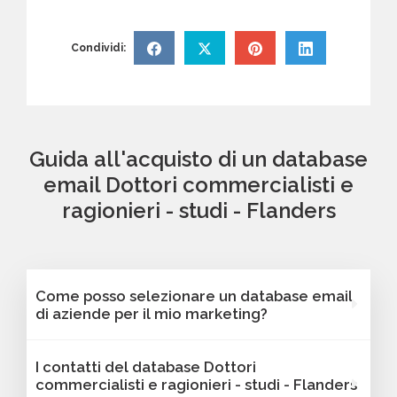
Condividi:
Guida all'acquisto di un database
email Dottori commercialisti e
ragionieri - studi - Flanders
Come posso selezionare un database email
di aziende per il mio marketing?
Puoi selezionare e acquistare i database dalla
I contatti del database Dottori
nostra piattaforma Bancomail. Troverai
commercialisti e ragionieri - studi - Flanders
contatti B2B verificati di aziende attive Dottori