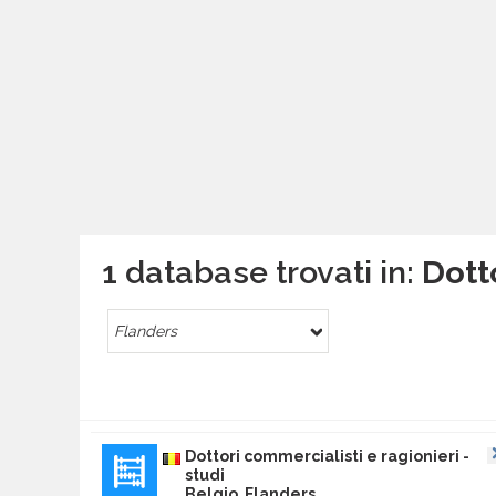
1 database trovati in:
Dott
Flanders
Dottori commercialisti e ragionieri -
studi
Belgio Flanders