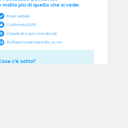
è molto più di quello che si vede:
Email validate
Conformità GDPR
Classificati e geo-normalizzati
Profilazioni avanzate entro 24 ore
Cosa c'è sotto?
Garanzia e rimborso validità
Verifica pre fornitura
Aggiornamento ciclico
Studio normativo
21 processi di verifica dati
Assistenza e follow-up
Acquisti tracciati