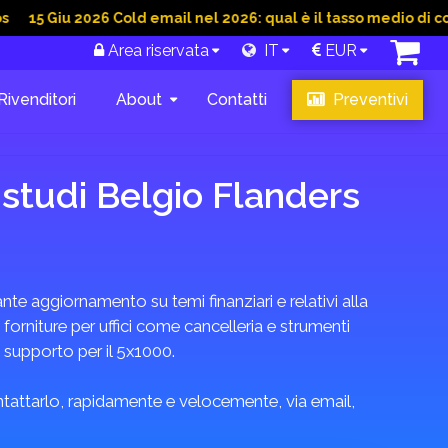
u 2026 Cold email nel 2026: qual è il tasso medio di conversion
Area riservata
IT
EUR
Rivenditori
About
Contatti
Preventivi
 studi Belgio Flanders
te aggiornamento su temi finanziari e relativi alla
 forniture per uffici come cancelleria e strumenti
i supporto per il 5x1000.
ontattarlo, rapidamente e velocemente, via email,