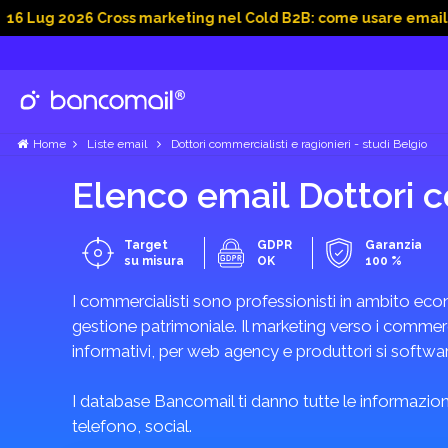
026 Cross marketing nel Cold B2B: come usare email, dati soci
Home
Liste email
Dottori commercialisti e ragionieri - studi Belgio
Elenco email Dottori c
Target
GDPR
Garanzia
su misura
OK
100 %
I commercialisti sono professionisti in ambito econ
gestione patrimoniale. Il marketing verso i commercia
informativi, per web agency e produttori si software
I database Bancomail ti danno tutte le informazioni
telefono, social.