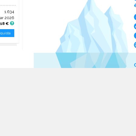
1.634
ar 2026
18 €
quista