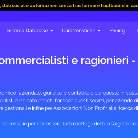
al e automazioni senza trasformare l’outbound in caos
15 Gi
Ricerca Database
Caratteristiche
Pricing
ommercialisti e ragionieri -
omico, aziendale, giuridico e contabile e per questo in costan
listi è indicato per chi fornisce questi servizi, per aziende di
 gestionali e infine per Associazioni Non Profit alla ricerca d
 necessarie per conoscere tutti i dettagli del tuo target e c