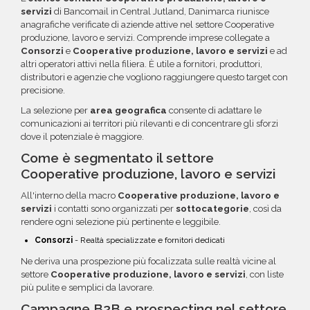
maggiori informazioni su come sfruttare
servizi
di Bancomail in Central Jutland, Danimarca riunisce
questa opzione.
anagrafiche verificate di aziende attive nel settore Cooperative
produzione, lavoro e servizi. Comprende imprese collegate a
Consorzi
e
Cooperative produzione, lavoro e servizi
e ad
altri operatori attivi nella filiera. È utile a fornitori, produttori,
distributori e agenzie che vogliono raggiungere questo target con
precisione.
La selezione per
area geografica
consente di adattare le
comunicazioni ai territori più rilevanti e di concentrare gli sforzi
dove il potenziale è maggiore.
Come è segmentato il settore
Cooperative produzione, lavoro e servizi
All'interno della macro
Cooperative produzione, lavoro e
servizi
i contatti sono organizzati per
sottocategorie
, così da
rendere ogni selezione più pertinente e leggibile.
Consorzi
- Realtà specializzate e fornitori dedicati
Ne deriva una prospezione più focalizzata sulle realtà vicine al
settore
Cooperative produzione, lavoro e servizi
, con liste
più pulite e semplici da lavorare.
Campagne B2B e prospecting nel settore