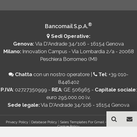
®
Bancomail S.p.A.
Sedi Operative:
Genova:
Via D'Andrade 34/106 - 16154 Genova
Milano:
Innovation Campus - Via Lombardia 2/a - 20068
Peschiera Borromeo (MI)
Chatta
con un nostro operatore
|
Tel
:
+39 010-
8446402
P.IVA
: 02727350999 -
REA
: GE 506965 -
Capitale sociale
:
euro 295.000,00 i.v.
Sede legale:
Via D'Andrade 34/106 - 16154 Genova
Privacy Policy
|
Database Policy
|
Sales Templates For Gmail - AddOn Policy
|
Cookie Policy
®
© Copyright 2026 Bancomail