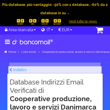
Più database, più vantaggio: -50% con 1 database, -60% da 2
database in su →
|
Vedi tutte le news
1
3
0
4
3
6
2
8
Area riservata
IT
EUR
Home
Liste email
Cooperative produzione, lavoro e servizi Danimarca
Indietro
Database Indirizzi Email
Verificati di
Cooperative produzione,
lavoro e servizi Danimarca