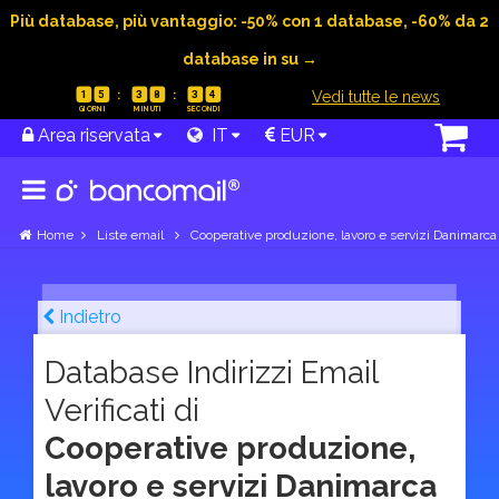
Più database, più vantaggio: -50% con 1 database, -60% da 2
database in su →
|
Vedi tutte le news
1
5
3
8
3
3
Area riservata
IT
EUR
Home
Liste email
Cooperative produzione, lavoro e servizi Danimarca
Indietro
Database Indirizzi Email
Verificati di
Cooperative produzione,
lavoro e servizi Danimarca