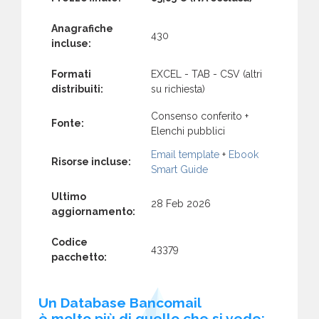
Anagrafiche
430
incluse:
Formati
EXCEL - TAB - CSV (altri
distribuiti:
su richiesta)
Consenso conferito +
Fonte:
Elenchi pubblici
Email template
+
Ebook
Risorse incluse:
Smart Guide
Ultimo
28 Feb 2026
aggiornamento:
Codice
43379
pacchetto:
Un Database Bancomail
è molto più di quello che si vede: