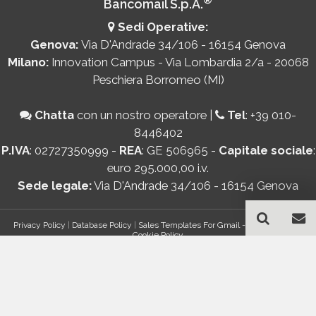
Bancomail S.p.A.
Sedi Operative:
Genova:
Via D'Andrade 34/106 - 16154 Genova
Milano:
Innovation Campus - Via Lombardia 2/a - 20068
Peschiera Borromeo (MI)
Chatta
con un nostro operatore
|
Tel
:
+39 010-
8446402
P.IVA
: 02727350999 -
REA
: GE 506965 -
Capitale sociale
:
euro 295.000,00 i.v.
Sede legale:
Via D'Andrade 34/106 - 16154 Genova
Privacy Policy
|
Database Policy
|
Sales Templates For Gmail - AddOn Policy
|
Cookie Policy
®
© Copyright 2026 Bancomail