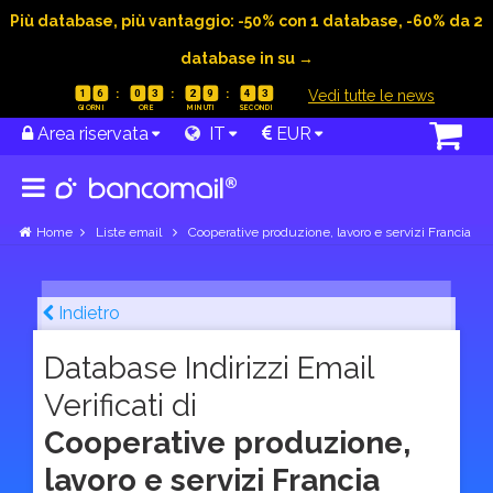
Più database, più vantaggio: -50% con 1 database, -60% da 2
database in su →
|
Vedi tutte le news
1
6
0
3
2
9
4
2
Area riservata
IT
EUR
Home
Liste email
Cooperative produzione, lavoro e servizi Francia
Indietro
Database Indirizzi Email
Verificati di
Cooperative produzione,
lavoro e servizi Francia