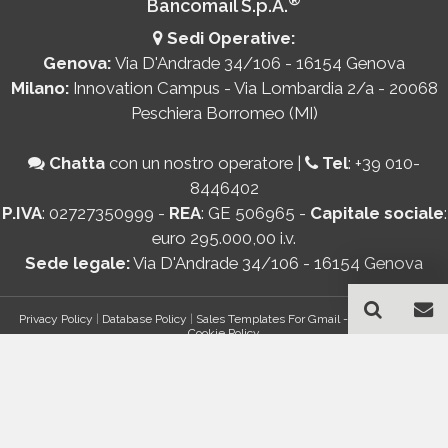
Bancomail S.p.A.
Sedi Operative:
Genova:
Via D'Andrade 34/106 - 16154 Genova
Milano:
Innovation Campus - Via Lombardia 2/a - 20068
Peschiera Borromeo (MI)
Chatta
con un nostro operatore
|
Tel
:
+39 010-
8446402
P.IVA
: 02727350999 -
REA
: GE 506965 -
Capitale sociale
:
euro 295.000,00 i.v.
Sede legale:
Via D'Andrade 34/106 - 16154 Genova
Privacy Policy
|
Database Policy
|
Sales Templates For Gmail - AddOn Policy
|
Cookie Policy
®
© Copyright 2026 Bancomail