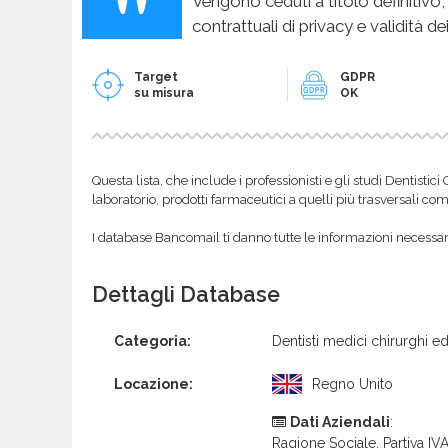
Vengono ceduti a titolo definitivo,
contrattuali di privacy e validità dei
Target
GDPR
su misura
OK
Questa lista, che include i professionisti e gli studi Dentistic
laboratorio, prodotti farmaceutici a quelli più trasversali com
I database Bancomail ti danno tutte le informazioni necessarie
Dettagli Database
Categoria:
Dentisti medici chirurghi ed
Locazione:
Regno Unito
Dati Aziendali
:
Ragione Sociale, Partiva IVA 