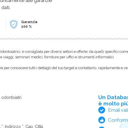
 unitamente alle garanzie
 dati.
Garanzia
100 %
i Odontoiatrici, è consigliata per diversi settori e offerte: da quelli specifici 
e viaggi, seminari medici, forniture per uffici e strumenti informatici.
 per conoscere tutti i dettagli del tuo target e contattarlo, rapidamente e ve
Un Databa
 odontoiatri
è molto più
Email val
Conform
*, Indirizzo *, Cap, Città,