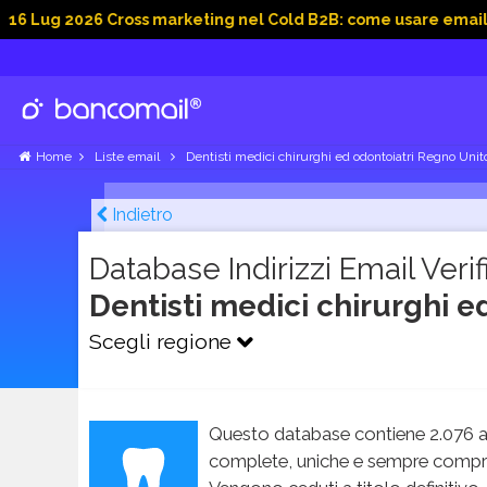
g 2026 Cross marketing nel Cold B2B: come usare email, dati s
Home
Liste email
Dentisti medici chirurghi ed odontoiatri Regno Unit
Indietro
Database Indirizzi Email Verifi
Dentisti medici chirurghi e
Scegli regione
Questo database contiene 2.076 an
complete, uniche e sempre compren