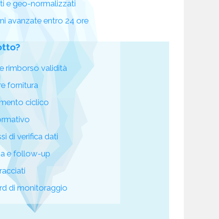
ati e geo-normalizzati
oni avanzate entro 24 ore
otto?
e rimborso validità
re fornitura
mento ciclico
ormativo
i di verifica dati
za e follow-up
racciati
d di monitoraggio