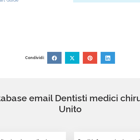
rt Guide
Condividi:
tabase email Dentisti medici chir
Unito