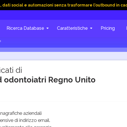
ocial e automazioni senza trasformare l’outbound in caos
15
Ricerca Database
Caratteristiche
Pricing
o
cati di
d odontoiatri Regno Unito
agrafiche aziendali
sive di indirizzo email.