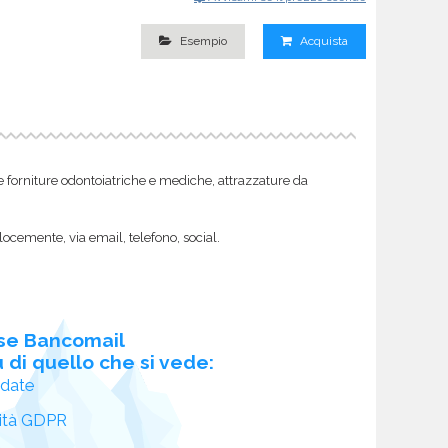
Esempio
Acquista
come forniture odontoiatriche e mediche, attrazzature da
locemente, via email, telefono, social.
se Bancomail
 di quello che si vede:
idate
ità GDPR