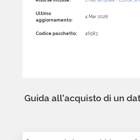
Risorse incluse:
Email template
+
Ebook Sma
Ultimo
4 Mar 2026
aggiornamento:
Codice pacchetto:
46583
Guida all'acquisto di un da