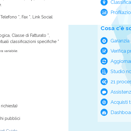
Classific
e.
Profilazi
Telefono *, Fax *, Link Social
Cosa c'è s
ica, Classe di Fatturato *,
Garanzia 
tuali classificazioni specifiche *
Verifica p
a variabile.
Aggiorna
Studio n
21 process
Assisten
Acquisti t
richiesta)
Dashboar
hi pubblici