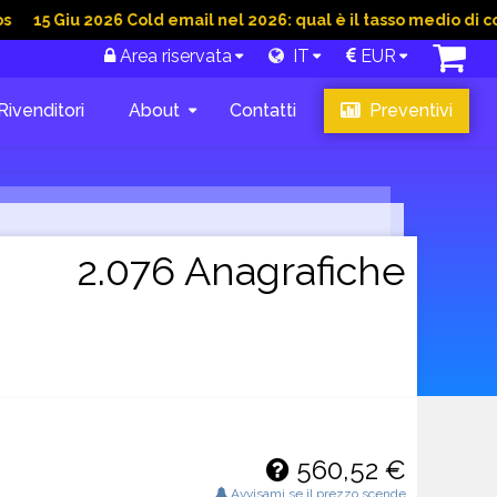
 Giu 2026 Cold email nel 2026: qual è il tasso medio di convers
Area riservata
IT
EUR
Rivenditori
About
Contatti
Preventivi
2.076 Anagrafiche
560,52 €
Avvisami se il prezzo scende