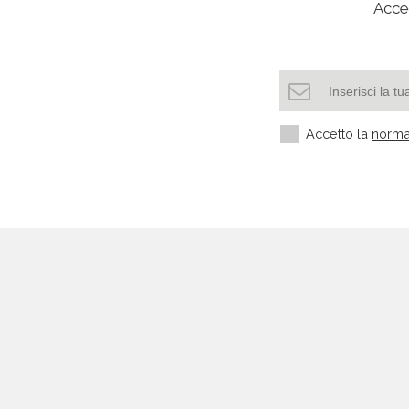
Acced
Accetto la
norma
Settori più richiesti