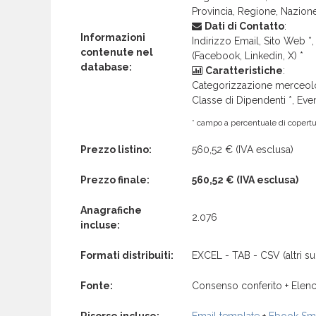
Provincia, Regione, Nazion
Dati di Contatto
:
Informazioni
Indirizzo Email, Sito Web *, 
contenute nel
(Facebook, Linkedin, X) *
database:
Caratteristiche
:
Categorizzazione merceolog
Classe di Dipendenti *, Even
* campo a percentuale di copertur
Prezzo listino:
560,52 €
(IVA esclusa)
Prezzo finale:
560,52 €
(IVA esclusa)
Anagrafiche
2.076
incluse:
Formati distribuiti:
EXCEL - TAB - CSV (altri su 
Fonte:
Consenso conferito + Elenc