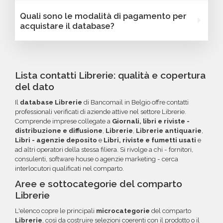
caratteristiche specifiche utili per segmentare
(città, provincia, regione, CAP), numero di
Sì, Bancomail offre una garanzia di qualità sui
Quali sono le modalità di pagamento per
e personalizzare le tue campagne B2B.
dipendenti, fatturato, forma giuridica o altri
database email Librerie - Belgio. Se riscontri
acquistare il database?
criteri specifici. Se online non trovi la
indirizzi email non validi entro 60 giorni
configurazione che cerchi, contatta il nostro
dall'acquisto, potrai richiedere un rimborso o
Puoi completare l'acquisto in tutta sicurezza
reparto Commerciale: ti aiuteremo a costruire
un credito da utilizzare per futuri acquisti. La
tramite bonifico o carta di credito, utilizzando
il target perfetto per la tua campagna.
garanzia copre tutti gli errori come email
i circuiti protetti Banca Sella e PayPal. Inoltre,
Lista contatti Librerie: qualità e copertura
inesistenti o DNS errati.
per acquisti voluminosi, è possibile acquistare
del dato
crediti da utilizzare su più ordini. Contattaci per
Il
database Librerie
di Bancomail in Belgio offre contatti
maggiori informazioni su come sfruttare
professionali verificati di aziende attive nel settore Librerie.
questa opzione.
Comprende imprese collegate a
Giornali, libri e riviste -
distribuzione e diffusione
,
Librerie
,
Librerie antiquarie
,
Libri - agenzie deposito
e
Libri, riviste e fumetti usati
e
ad altri operatori della stessa filiera. Si rivolge a chi - fornitori,
consulenti, software house o agenzie marketing - cerca
interlocutori qualificati nel comparto.
Aree e sottocategorie del comparto
Librerie
L'elenco copre le principali
microcategorie
del comparto
Librerie
, così da costruire selezioni coerenti con il prodotto o il