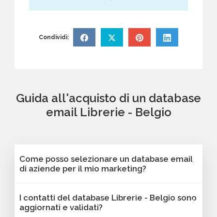
Condividi:
Guida all'acquisto di un database
email Librerie - Belgio
Come posso selezionare un database email
di aziende per il mio marketing?
Puoi selezionare e acquistare i database dalla
I contatti del database Librerie - Belgio sono
nostra piattaforma Bancomail. Troverai
aggiornati e validati?
contatti B2B verificati di aziende attive Librerie