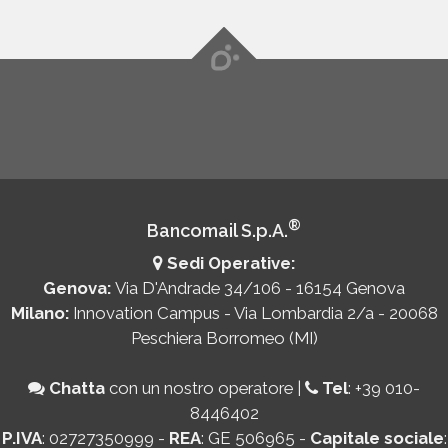
®
Bancomail S.p.A.
Sedi Operative:
Genova:
Via D'Andrade 34/106 - 16154 Genova
Milano:
Innovation Campus - Via Lombardia 2/a - 20068
Peschiera Borromeo (MI)
Chatta
con un nostro operatore
|
Tel
:
+39 010-
8446402
P.IVA
: 02727350999 -
REA
: GE 506965 -
Capitale sociale
: