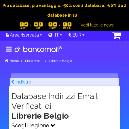
Più database, più vantaggio: -50% con 1 database, -60% da 2
database in su →
|
Vedi tutte le news
1
4
0
9
3
6
0
7
Area riservata
IT
EUR
Home
Liste email
Librerie Belgio
Indietro
Database Indirizzi Email
Verificati di
Librerie Belgio
Scegli regione