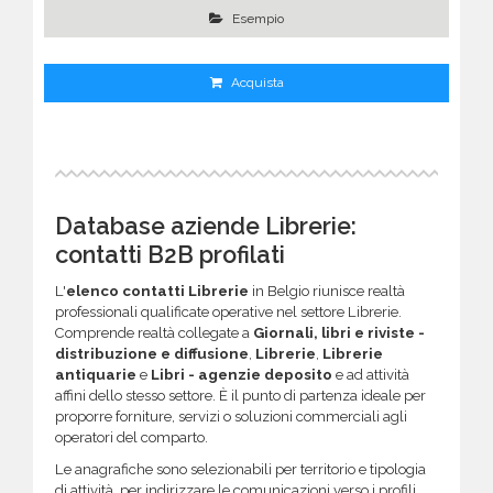
Esempio
Acquista
Database aziende Librerie:
contatti B2B profilati
L'
elenco contatti Librerie
in Belgio riunisce realtà
professionali qualificate operative nel settore Librerie.
Comprende realtà collegate a
Giornali, libri e riviste -
distribuzione e diffusione
,
Librerie
,
Librerie
antiquarie
e
Libri - agenzie deposito
e ad attività
affini dello stesso settore. È il punto di partenza ideale per
proporre forniture, servizi o soluzioni commerciali agli
operatori del comparto.
Le anagrafiche sono selezionabili per territorio e tipologia
di attività, per indirizzare le comunicazioni verso i profili