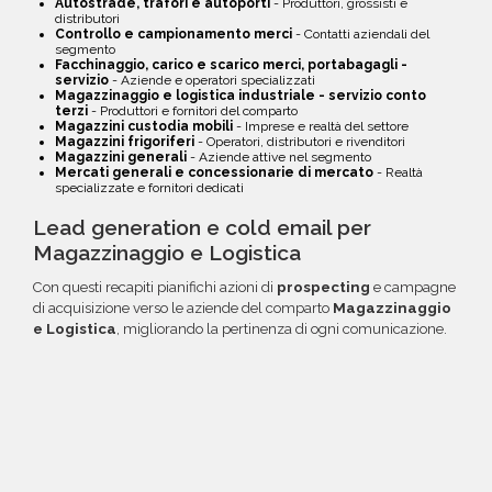
Autostrade, trafori e autoporti
- Produttori, grossisti e
distributori
Controllo e campionamento merci
- Contatti aziendali del
segmento
Facchinaggio, carico e scarico merci, portabagagli -
servizio
- Aziende e operatori specializzati
Magazzinaggio e logistica industriale - servizio conto
terzi
- Produttori e fornitori del comparto
Magazzini custodia mobili
- Imprese e realtà del settore
Magazzini frigoriferi
- Operatori, distributori e rivenditori
Magazzini generali
- Aziende attive nel segmento
Mercati generali e concessionarie di mercato
- Realtà
specializzate e fornitori dedicati
Lead generation e cold email per
Magazzinaggio e Logistica
Con questi recapiti pianifichi azioni di
prospecting
e campagne
di acquisizione verso le aziende del comparto
Magazzinaggio
e Logistica
, migliorando la pertinenza di ogni comunicazione.