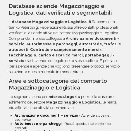
reparto Commerciale: ti aiuteremo a costruire
utilizzare per futuri acquisti. La garanzia copre
i circuiti protetti Banca Sella e PayPal. Inoltre,
Database aziende Magazzinaggio e
il target perfetto per la tua campagna.
tutti gli errori come email inesistenti o DNS
per acquisti voluminosi, è possibile acquistare
Logistica: dati verificati e segmentabili
errati.
crediti da utilizzare su più ordini. Contattaci per
Il
database Magazzinaggio e Logistica
di Bancomail in
maggiori informazioni su come sfruttare
Sankt-Peterburg, Federazione Russa offre contatti professionali
questa opzione.
verificati di aziende attive nel settore Magazzinaggio e Logistica.
Comprende imprese collegate a
Archiviazione documenti -
servizio
,
Autorimesse e parcheggi
,
Autostrade, trafori e
autoporti
,
Controllo e campionamento merci
e
Facchinaggio, carico e scarico merci, portabagagli -
servizio
e ad aziende collegate dello stesso settore. È pensato
per aziende e agenzie che vogliono presentare prodotti, servizi o
soluzioni a questo mercato in modo mirato.
Aree e sottocategorie del comparto
Magazzinaggio e Logistica
La segmentazione per
microcategoria
permette di isolare,
all'interno del settore
Magazzinaggio e Logistica
, le realtà
più affini alla tua attività commerciale.
Archiviazione documenti - servizio
- Aziende attive nel
segmento
Autorimesse e parcheggi
- Realtà specializzate e fornitori
dedicati