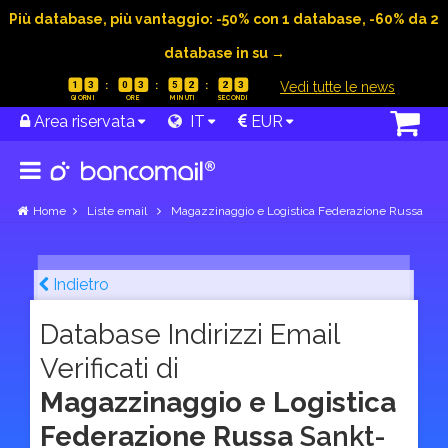
Più database, più vantaggio: -50% con 1 database, -60% da 2
database in su →
|
Vedi tutte le news
1
3
0
3
5
2
2
2
Area riservata
IT
EUR
Home
Liste email
Magazzinaggio e Logistica Federazione Russa
Indietro
Database Indirizzi Email
Verificati di
Magazzinaggio e Logistica
Federazione Russa
Sankt-