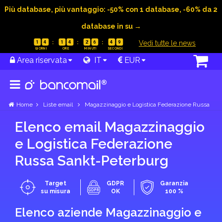
Più database, più vantaggio: -50% con 1 database, -60% da 2
database in su →
|
Vedi tutte le news
1
4
1
4
2
6
4
8
Area riservata
IT
EUR
Home
Liste email
Magazzinaggio e Logistica Federazione Russa
Elenco email Magazzinaggio
e Logistica Federazione
Russa Sankt-Peterburg
Target
GDPR
Garanzia
su misura
OK
100 %
Elenco aziende Magazzinaggio e