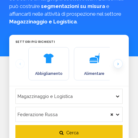
può costruire
segmentazioni su misura
e
affiancarti nelle attività di prospezione nel settore
Magazzinaggio e Logistica
.
SETTORI PIÙ RICHIESTI
Abbigliamento
Alimentare
Arre
Cerca