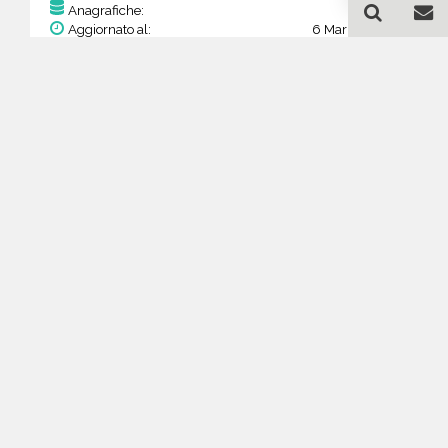
153
Anagrafiche:
Aggiornato al:
6 Mar 2026
Prezzo:
59,67 €
29,84 €
Acquista
Guida all'acquisto di un
database email
Magazzinaggio e Logistica -
Sankt-Peterburg
Come posso selezionare un database
email di aziende per il mio
marketing?