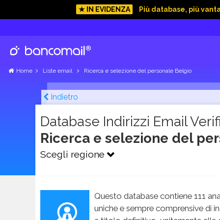
★ IN EVIDENZA
Più database, più vant
Ordini
Home
Liste email
Ricerca e selezione del personale Belgio
approfi
Offert
Indietro
consegna 
Database Indirizzi Email Verifi
Ricerca e selezione del pe
Scegli regione
Questo database contiene 111 ana
uniche e sempre comprensive di in