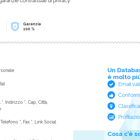
 garanzie contrattuali di privacy
Garanzia
100 %
Un Databa
rsonale
è molto più
Email val
tal
Conform
*, Indirizzo *, Cap, Città,
Classific
e.
Profilazi
Telefono *, Fax *, Link Social
Cosa c'è s