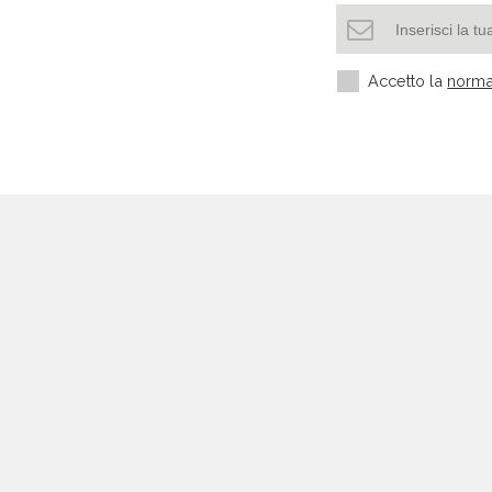
Accetto la
norma
Settori più richiesti
Settore manifatturiero
Edilizia e Costruzioni
HORECA