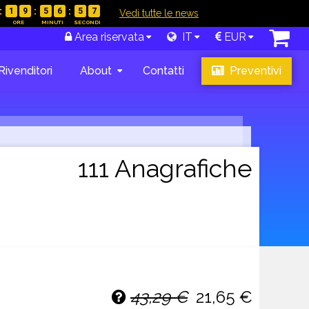
1
9
5
6
5
6
|
Vedi tutte le news
Area riservata
IT
EUR
Rivenditori
About
Contatti
Preventivi
gosto
,
tabase
.
zione e
promozioni
111 Anagrafiche
43,29 €
21,65 €