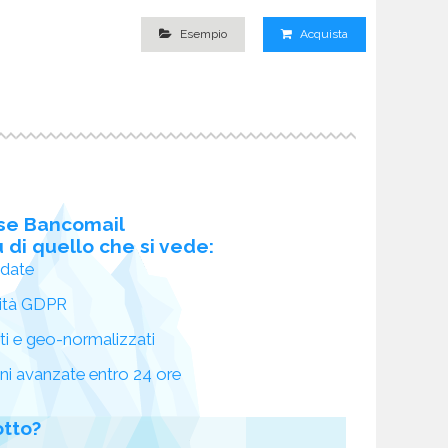
Esempio
Acquista
se Bancomail
 di quello che si vede:
idate
ità GDPR
ati e geo-normalizzati
oni avanzate entro 24 ore
otto?