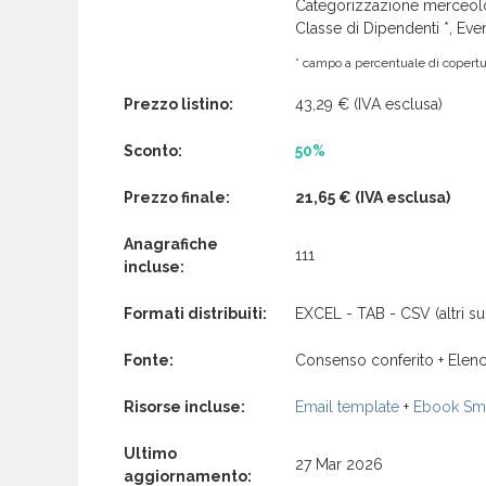
Categorizzazione merceolog
Classe di Dipendenti *, Even
* campo a percentuale di copertur
Prezzo listino:
43,29 €
(IVA esclusa)
Sconto:
50%
Prezzo finale:
21,65 €
(IVA esclusa)
Anagrafiche
111
incluse:
Formati distribuiti:
EXCEL - TAB - CSV (altri su 
Fonte:
Consenso conferito + Elenc
Risorse incluse:
Email template
+
Ebook Sma
Ultimo
27 Mar 2026
aggiornamento: