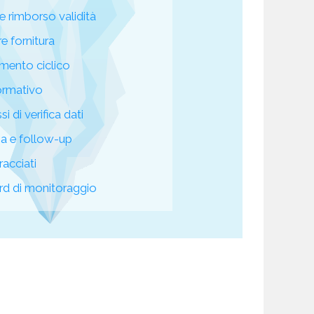
e rimborso validità
re fornitura
mento ciclico
ormativo
i di verifica dati
za e follow-up
racciati
d di monitoraggio