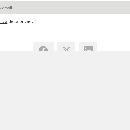
tiva
della privacy *
Centro di Conoscenza
Blog
Tutte le Risorse Email Marketing
Vantaggi Email Marketing