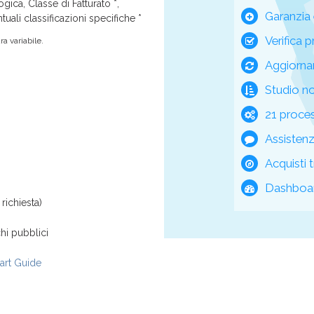
ica, Classe di Fatturato *,
Garanzia 
tuali classificazioni specifiche *
Verifica p
a variabile.
Aggiorna
Studio n
21 process
Assisten
Acquisti t
Dashboar
richiesta)
hi pubblici
rt Guide