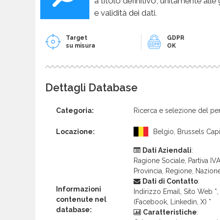
a titolo definitivo, unitamente alle
e validità dei dati.
Target
GDPR
su misura
OK
Dettagli Database
Categoria:
Ricerca e selezione del pe
Locazione:
Belgio, Brussels Capi
Dati Aziendali
:
Ragione Sociale, Partiva IVA 
Provincia, Regione, Nazion
Dati di Contatto
:
Informazioni
Indirizzo Email, Sito Web *, 
contenute nel
(Facebook, Linkedin, X) *
database:
Caratteristiche
: