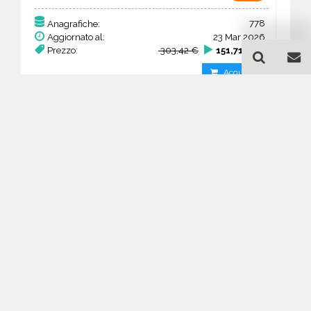
778
Anagrafiche:
Aggiornato al:
23 Mar 2026
Prezzo:
303,42 €
151,71 €
Acquista
Guida all'acquisto di un
database email Ricerca e
selezione del personale -
Flanders
Come posso selezionare un database
email di aziende per il mio