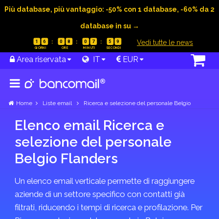
Più database, più vantaggio: -50% con 1 database, -60% da 2
database in su →
|
Vedi tutte le news
1
6
0
8
0
7
5
9
Area riservata
IT
EUR
Home
Liste email
Ricerca e selezione del personale Belgio
Elenco email Ricerca e
selezione del personale
Belgio Flanders
Un elenco email verticale permette di raggiungere
aziende di un settore specifico con contatti già
filtrati, riducendo i tempi di ricerca e profilazione. Per