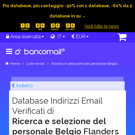
Più database, più vantaggio: -50% con 1 database, -60% da 2
database in su →
|
Vedi tutte le news
1
3
2
0
2
0
3
5
Area riservata
IT
EUR
Home
Liste email
Ricerca e selezione del personale Belgio
Indietro
Database Indirizzi Email
Verificati di
Ricerca e selezione del
personale Belgio
Flanders