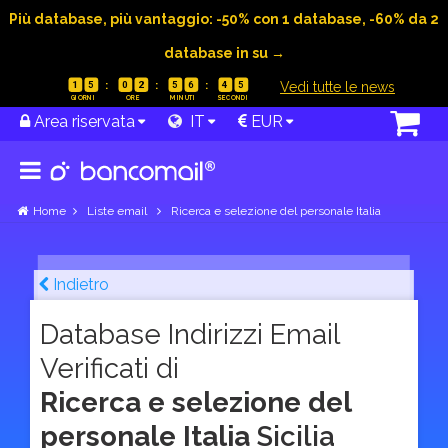
Più database, più vantaggio: -50% con 1 database, -60% da 2
database in su →
|
Vedi tutte le news
1
5
0
2
5
6
4
4
Area riservata
IT
EUR
Home
Liste email
Ricerca e selezione del personale Italia
Indietro
Database Indirizzi Email
Verificati di
Ricerca e selezione del
personale Italia
Sicilia