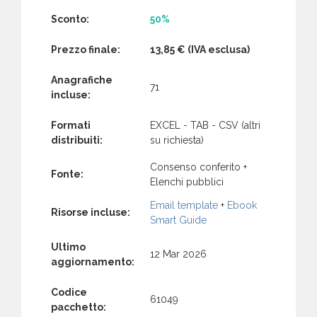
Sconto:
50%
Prezzo finale:
13,85 €
(IVA esclusa)
Anagrafiche
71
incluse:
Formati
EXCEL - TAB - CSV (altri
distribuiti:
su richiesta)
Consenso conferito +
Fonte:
Elenchi pubblici
Email template
+
Ebook
Risorse incluse:
Smart Guide
Ultimo
12 Mar 2026
aggiornamento:
Codice
61049
pacchetto: