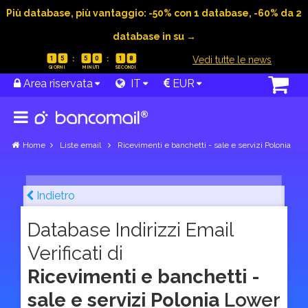
Più database, più vantaggio: -50% con 1 database, -60% da 2
database in su →
|
Vedi tutte le news
1
5
5
0
1
7
Area riservata
IT
EUR
Home
Liste email
Ricevimenti e banchetti - sale e servizi Polonia
Indietro
Database Indirizzi Email
Verificati di
Ricevimenti e banchetti -
sale e servizi Polonia
Lower