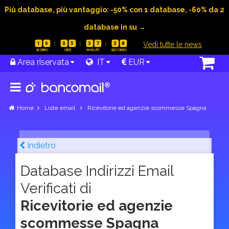
Più database, più vantaggio: -50% con 1 database, -60% da 2
database in su →
|
Vedi tutte le news
1
6
0
5
3
7
3
7
Area riservata
IT
EUR
Home
Liste email
Ricevitorie ed agenzie scommesse Spagna
Indietro
Database Indirizzi Email
Verificati di
Ricevitorie ed agenzie
scommesse Spagna