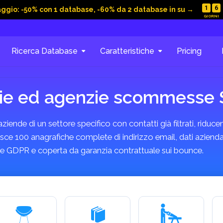
1
6
aggio: -50% con 1 database, -60% da 2 database in su →
Ricerca Database
Caratteristiche
Pricing
orie ed agenzie scommesse
ende di un settore specifico con contatti già filtrati, riducend
100 anagrafiche complete di indirizzo email, dati aziendali
rme GDPR e coperta da garanzia contrattuale sui bounce.