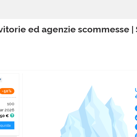
vitorie ed agenzie scommesse |
-50%
100
ar 2026
,50 €
quista