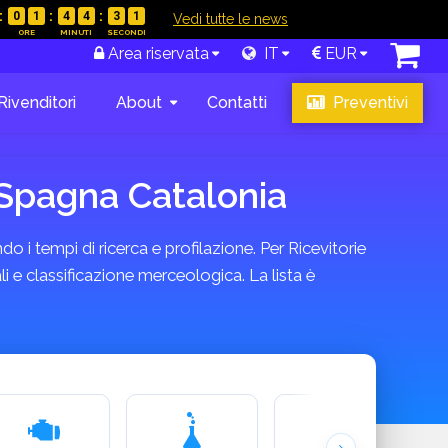
0
1
4
4
3
0
|
Vedi tutte le news
Area riservata
IT
EUR
Rivenditori
About
Contatti
Preventivi
 Spagna Catalonia
o i tempi di ricerca e profilazione. Per Ricevitorie
 e classificazione merceologica. La lista è