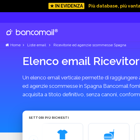
★ IN EVIDENZA
Più database, più vant
Home
Liste email
Ricevitorie ed agenzie scommesse Spagna
Elenco email Ricevit
Un elenco email verticale permette di raggiungere azi
ed agenzie scommesse in Spagna Bancomail fornisce 
acquisita a titolo definitivo, senza canoni, confo
SETTORI PIÙ RICHIESTI