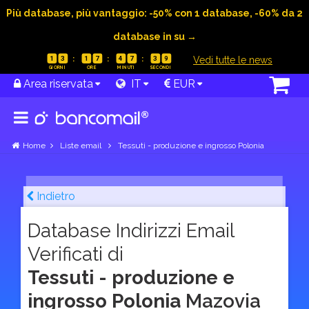
Più database, più vantaggio: -50% con 1 database, -60% da 2
database in su →
|
Vedi tutte le news
1
3
1
7
4
7
3
8
Area riservata
IT
EUR
Home
Liste email
Tessuti - produzione e ingrosso Polonia
Indietro
Database Indirizzi Email
Verificati di
Tessuti - produzione e
ingrosso Polonia
Mazovia