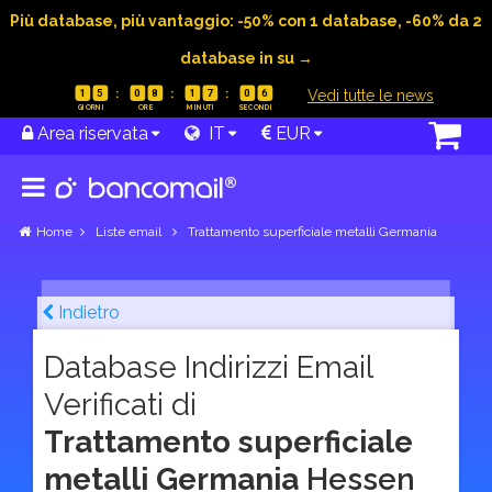
Più database, più vantaggio: -50% con 1 database, -60% da 2
database in su →
|
Vedi tutte le news
1
5
0
8
1
7
0
5
Area riservata
IT
EUR
Home
Liste email
Trattamento superficiale metalli Germania
Indietro
Database Indirizzi Email
Verificati di
Trattamento superficiale
metalli Germania
Hessen